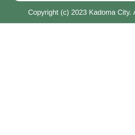
Copyright (c) 2023 Kadoma City. 
認定調査の内容を他人に知ら
か。
認定申請で必要な「主治医意
てもらえばよいですか。
要介護度はどうやって決めて
認定結果通知を受け取る前に