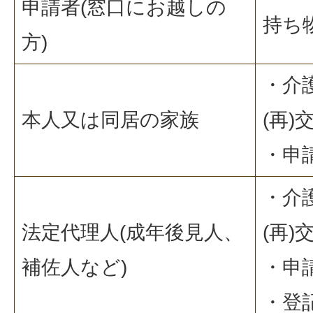
申請者(窓口にお越しの
持ち
方)
・介
本人又は同居の家族
(再)
・申
・介
法定代理人(成年後見人、
(再)
補佐人など)
・申
・登