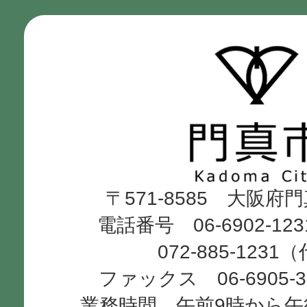
生活が苦しいのですが、介護
すか。
門
真
介護保険料を納めなかった場
市
か。
Kadoma
〒571-8585 大阪府
City
介護保険被保険者証が届きま
電話番号 06-6902-12
よいですか。
072-885-1231
ファックス 06-6905-
介護保険被保険者証を失くし
業務時間 午前9時から午