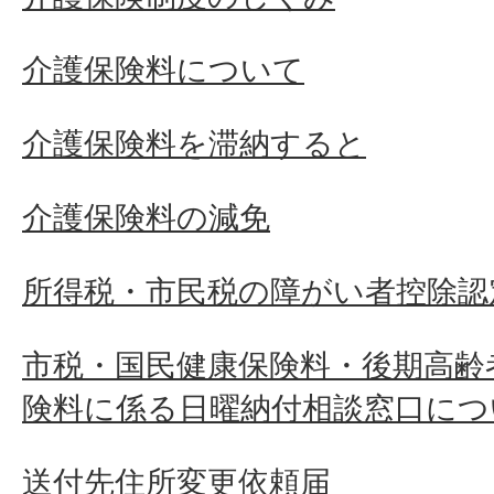
今まで年金から天引きされて
介護保険料について
届いたのはなぜですか。
介護保険料を滞納すると
他市から転入してきましたが
介護保険料の減免
されているのに門真市から納
所得税・市民税の障がい者控除認
重複していませんか。
市税・国民健康保険料・後期高齢
険料に係る日曜納付相談窓口につ
介護保険料を納めたのに督促
ですか。
送付先住所変更依頼届