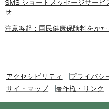
SMS ショートメッセージサービ
と、市から届いた通知書とで
せ
額が異なります。どちらが正
注意喚起：国民健康保険料をかた
同じぐらいの年金収入の人と
はなぜですか。
アクセシビリティ
プライバシ
年度の途中で特別徴収(年金天
サイトマップ
著作権・リンク
料額が増えたのはなぜですか