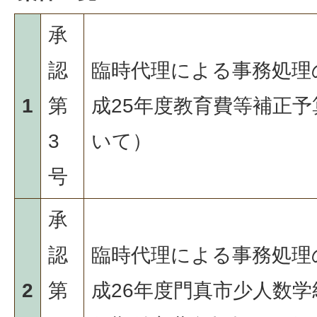
承
認
臨時代理による事務処理
1
第
成25年度教育費等補正
3
いて）
号
承
認
臨時代理による事務処理
2
第
成26年度門真市少人数