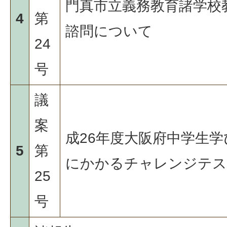
門真市立義務教育諸学校
4
第
諮問について
24
号
議
案
成26年度大阪府中学生
5
第
にかかるチャレンジテス
25
号