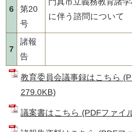
門真市立義務教育諸学
6
第20
に伴う諮問について
号
諸報
7
告
教育委員会議事録はこちら (P
279.0KB)
議案書はこちら (PDFファイル: 