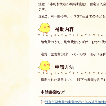
注意1：市町村民税の所得割額は、住宅借入
ます。
注意2：同一世帯中、小学3年生までの子ど
補助内容
給食費のうち、副食費(おかず代、おやつ代な
注意：主食費(お米、パン代)や、預かり保
申請方法
指定された期日までに、以下の書類を利用
申請書類など
(1)
門真市副食費の実費徴収に係る補足給付申請書(