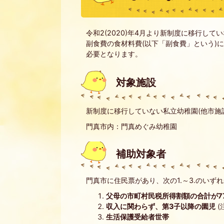
令和2(2020)年4月より新制度に移行し
副食費の食材料費(以下「副食費」という)
必要となります。
対象施設
新制度に移行していない私立幼稚園(他市施
門真市内：門真めぐみ幼稚園
補助対象者
門真市に住民票があり、次の1.～3.のいず
父母の市町村民税所得割額の合計が77,
収入に関わらず、第3子以降の園児
(
生活保護受給者世帯