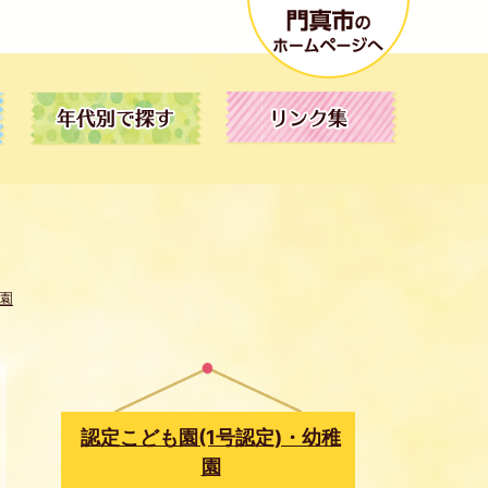
園
認定こども園(1号認定)・幼稚
園