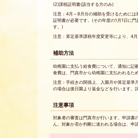
(2)課税証明書(該当する方のみ)
注意：4月～8月分の補助を受けるためには
証明書が必要です。(その年度の1月1日に
す。)
注意：算定基準課税年度変更等により、4月
補助方法
幼稚園に支払う給食費について、通知に記
食費は、門真市から幼稚園に支払われるため
注意：手続きの関係上、入園月や算定基準
の場合は後日園より返金などを行います。
注意事項
対象者の審査は門真市が行います。申請書
ん。対象か否か判断に迷われる場合は、申