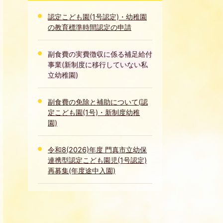
認定こども園(1号認定)・幼稚園
の教育標準時間認定の申請
副食費の実費徴収に係る補足給付
事業(新制度に移行していない私
立幼稚園)
副食費の免除と補助について(認
定こども園(1号)・新制度幼稚
園)
令和8(2026)年度 門真市立幼保
連携型認定こども園児(1号認定)
再募集(年度途中入園)