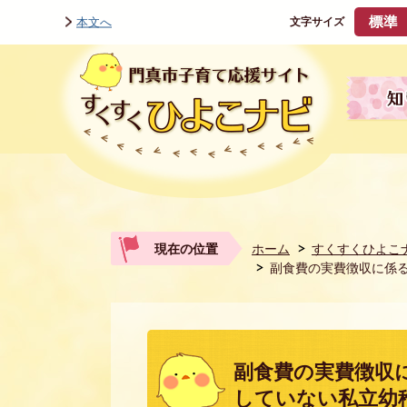
本文へ
文字サイズ
現在の位置
ホーム
すくすくひよこ
副食費の実費徴収に係る
副食費の実費徴収
していない私立幼