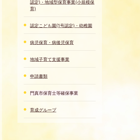
認定)・地域型保育事業(小規模保
育)
認定こども園(1号認定)・幼稚園
病児保育・病後児保育
地域子育て支援事業
申請書類
門真市保育士等確保事業
育成グループ