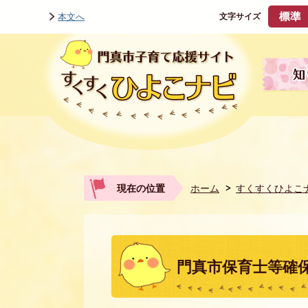
本文へ
文字サイズ
現在の位置
ホーム
すくすくひよこ
門真市保育士等確