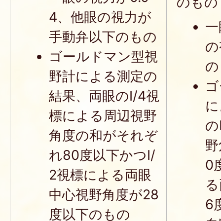
のもの
4、他眼の視力が
一
手動弁以下のもの
の
ゴールドマン型視
の
野計による測定の
ゴ
結果、両眼のI/4視
に
標による周辺視野
の
角度の和がそれぞ
野
れ80度以下かつI/
0
2視標による両眼
る
中心視野角度が28
6
度以下のもの