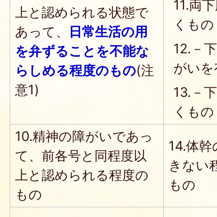
11.
上と認められる状態で
くもの
あって、
日常生活の用
12.
を弁ずることを不能な
がいを
らしめる程度のもの
(注
意1)
13.
くもの
10.精神の障がいであっ
14.体
て、前各号と同程度以
きない
上と認められる程度の
もの
もの