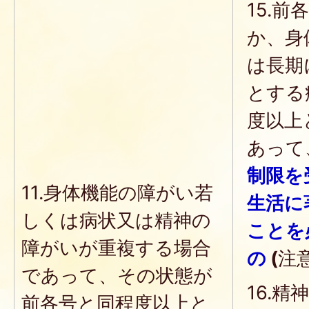
15.
か、身
は長期
とする
度以上
あって
制限を
11.身体機能の障がい若
生活に
しくは病状又は精神の
ことを
障がいが重複する場合
の
(
注意
であって、その状態が
16.
前各号と同程度以上と