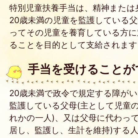
特別児童扶養手当は、精神または
20歳未満の児童を監護している
ってその児童を養育している方に
ることを目的として支給されます
手当を受けることが
20歳未満で政令で規定する障が
監護している父母(主として児童
れかの一人)、又は父母に代わって
居し、監護し、生計を維持)する