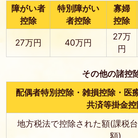
障がい者
特別障がい
寡婦
控除
者控除
控除
27万
27万円
40万円
円
その他の諸控
配偶者特別控除・雑損控除・医
共済等掛金控
地方税法で控除された額(課税
額)