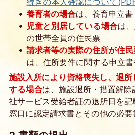
続きの本人確認について(PDFフ
養育者の場合
は、養育申立書
児童と別居している場合
は、
の世帯全員の住民票
請求者等の実際の住所が住民
は、住所要件に関する申立書
施設入所により資格喪失し、退所
する場合
は、施設退所・措置解除
祉サービス受給者証の退所日を記
窓口に認定請求書とその他の必要