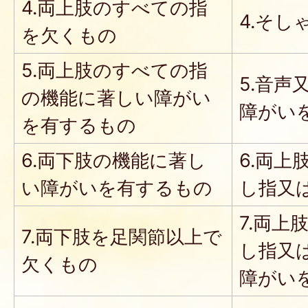
4.両上肢のすべての指
4.そ
を欠くもの
5.両上肢のすべての指
5.音
の機能に著しい障がい
障がい
を有するもの
6.両下肢の機能に著し
6.両
い障がいを有するもの
し指又
7.両
7.両下肢を足関節以上で
し指又
欠くもの
障がい