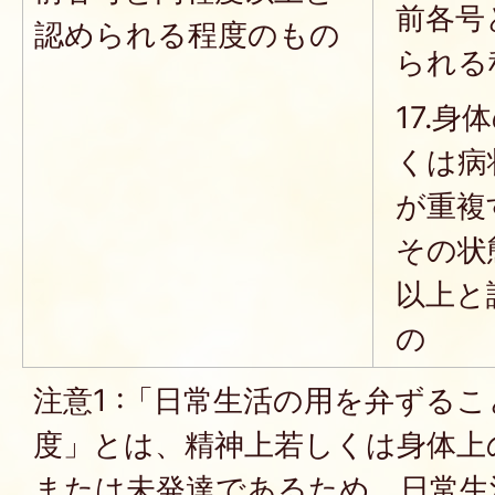
前各号
認められる程度のもの
られる
17.
くは病
が重複
その状
以上と
の
注意1 :「日常生活の用を弁ずる
度」とは、精神上若しくは身体上
または未発達であるため、日常生