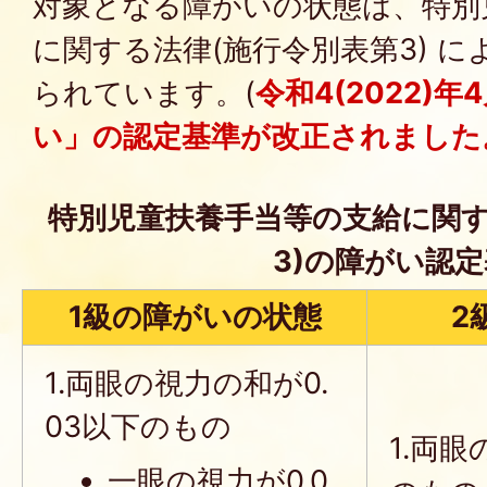
対象となる障がいの状態は、特別
に関する法律(施行令別表第3) 
られています。(
令和4(2022)
い」の認定基準が改正されました
特別児童扶養手当等の支給に関す
3)の障がい認
1級の障がいの状態
2
1.両眼の視力の和が0.
03以下のもの
1.両眼
一眼の視力が0.0