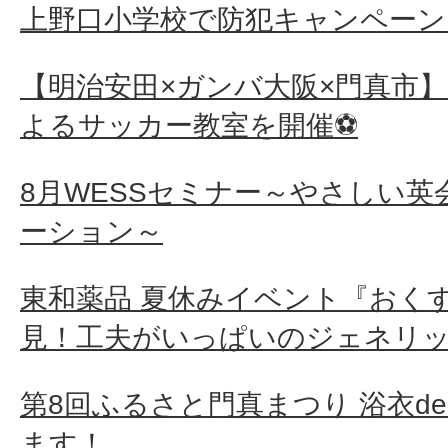
上野口小学校で防犯キャンペーン
【明治安田×ガンバ大阪×門真市
よるサッカー教室を開催⚽
8月WESSセミナー～やさしい
ーション～
東和薬品 夏休みイベント『おく
見！工夫がいっぱいのジェネリ
第8回ふるさと門真まつり 浴衣d
ます！