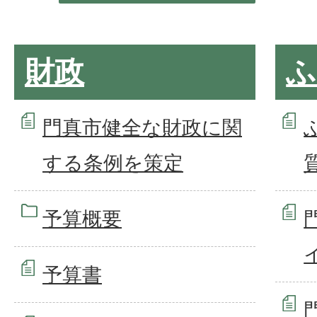
財政
ふ
門真市健全な財政に関
する条例を策定
質
予算概要
予算書