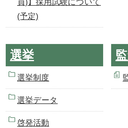
員)】採用試験について
(予定)
選挙
監
選挙制度
選挙データ
啓発活動