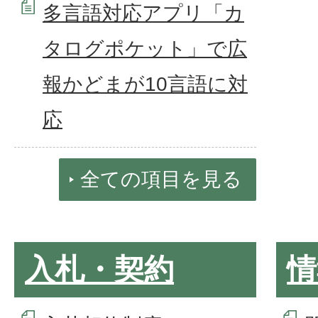
多言語対応アプリ「カ
タログポケット」で広
報かどまが10言語に対
応
全ての項目を見る
入札・契約
情