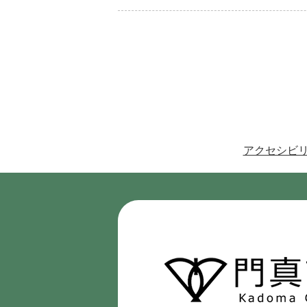
アクセシビ
門
真
市