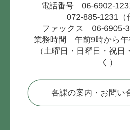
日本年金機構から届いたハガキ
電話番号 06-6902-12
072-885-1231
と、市から届いた通知書とで
ファックス 06-6905-
額が異なります。どちらが正
業務時間 午前9時から午
（土曜日・日曜日・祝日
同じぐらいの年金収入の人と
く）
はなぜですか。
各課の案内・お問い
年度の途中で特別徴収(年金天
料額が増えたのはなぜですか