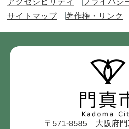
アクセシビリティ
プライバシ
サイトマップ
著作権・リンク
介護保険料はどのように決ま
介護保険料の納付方法は選択
門
65歳になりましたが、会社の
真
が引かれています。市にも介
市
必要がありますか。
Kadoma
〒571-8585 大阪府
City