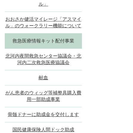
ル」
おおさか健活マイレージ「アスマイ
ル」のウォークラリー機能について
救急医療情報キット配付事業
北河内夜間救急センター協議会・北
河内二次救急医療協議会
献血
がん患者のウィッグ等補整具購入費
用一部助成事業
骨髄ドナーに助成金を交付します
国民健康保険人間ドック助成