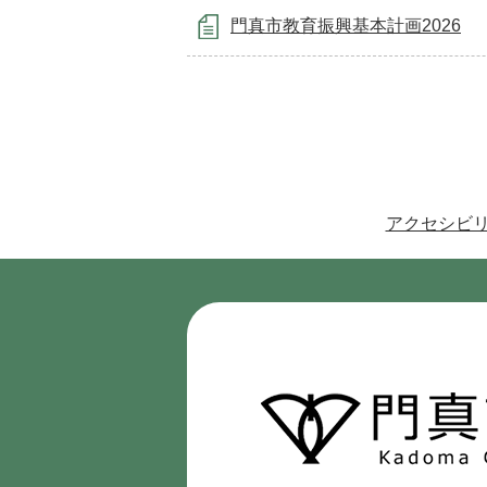
門真市教育振興基本計画2026
アクセシビ
門
真
市