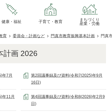
まちづくり
健康・福祉
子育て・教育
産業・労働
教育
委員会・計画など
門真市教育振興基本計画
門真市
画 2026
5)年7月
第2回議事録及び資料(令和7(2025)年9月
16日)
)年11月
第4回議事録及び資料(令和8(2026)年2月9
日)