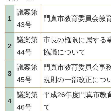
議案第
1
門真市教育委員会教
43号
議案第
市長の権限に属する
2
44号
協議について
議案第
門真市教育委員会事
3
45号
規則の一部改正につ
議案第
平成26年度門真市教
4
46号
て