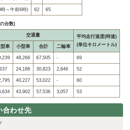
0時～午前6時)
62
65
の台数)
交通量
平均走行速度(時速)
(単位キロメートル)
大型車
小型車
合計
二輪車
9,239
48,266
67,505
-
69
,637
24,186
30,823
2,846
52
2,795
40,227
53,022
-
60
3,634
43,902
57,536
3,057
53
い合わせ先
プ