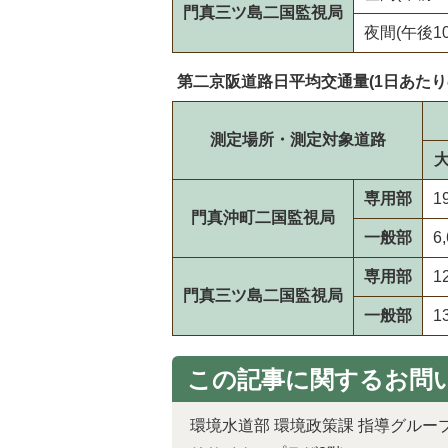
門真三ツ島二国監視局
夜間(午後1
第二京阪道路日平均交通量(1日あたり
測定場所・測定対象道路
専用部
1
門真沖町二国監視局
一般部
6
専用部
1
門真三ツ島二国監視局
一般部
1
この記事に関するお問
環境水道部 環境政策課 指導グルー