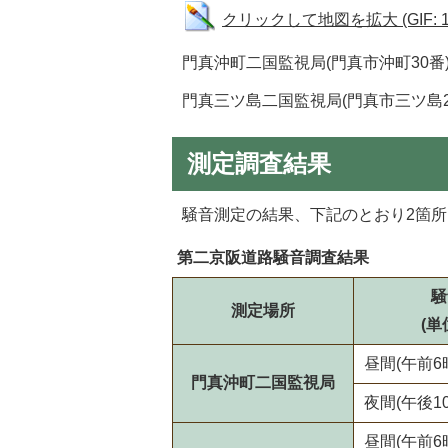
クリックして地図を拡大 (GIF: 15
門真沖町二国監視局(門真市沖町30番
門真三ツ島二国監視局(門真市三ツ島2
測定調査結果
騒音測定の結果、下記のとおり2箇
第二京阪道路騒音調査結果
騒
測定場所
(単
昼間(午前6
門真沖町二国監視局
夜間(午後1
昼間(午前6