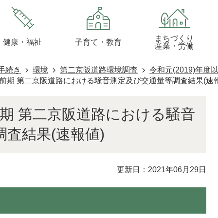
まちづくり
健康・福祉
子育て・教育
産業・労働
手続き
環境
第二京阪道路環境調査
令和元(2019)年度
)年度前期 第二京阪道路における騒音測定及び交通量等調査結果(速
度前期 第二京阪道路における騒音
査結果(速報値)
更新日：2021年06月29日