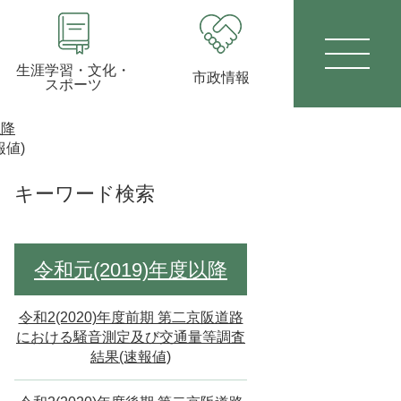
生涯学習・文化・
市政情報
スポーツ
以降
報値)
キーワード検索
令和元(2019)年度以降
令和2(2020)年度前期 第二京阪道路
における騒音測定及び交通量等調査
結果(速報値)