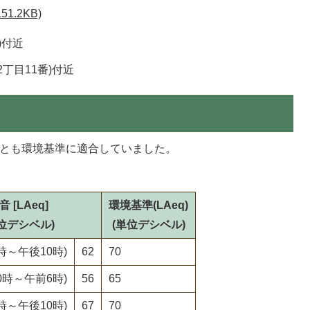
1.2KB)
)付近
丁目11番)付近
所とも環境基準に適合していました。
音 [LAeq]
環境基準(LAeq)
位デシベル)
(単位デシベル)
時～午後10時)
62
70
0時～午前6時)
56
65
時～午後10時)
67
70