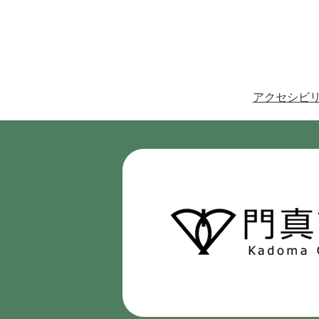
アクセシビ
門
真
市
Kadoma
City