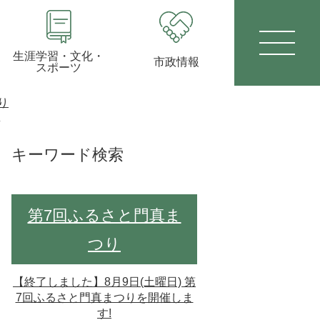
生涯学習・文化・
市政情報
スポーツ
り
真
キーワード検索
第7回ふるさと門真ま
つり
【終了しました】8月9日(土曜日) 第
7回ふるさと門真まつりを開催しま
す!