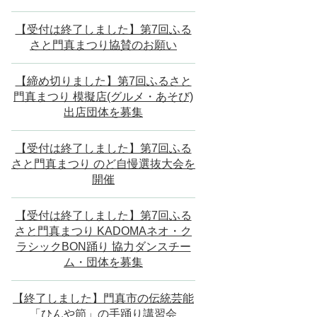
【受付は終了しました】第7回ふる
さと門真まつり協賛のお願い
【締め切りました】第7回ふるさと
門真まつり 模擬店(グルメ・あそび)
出店団体を募集
【受付は終了しました】第7回ふる
さと門真まつり のど自慢選抜大会を
開催
【受付は終了しました】第7回ふる
さと門真まつり KADOMAネオ・ク
ラシックBON踊り 協力ダンスチー
ム・団体を募集
【終了しました】門真市の伝統芸能
「ひんや節」の手踊り講習会