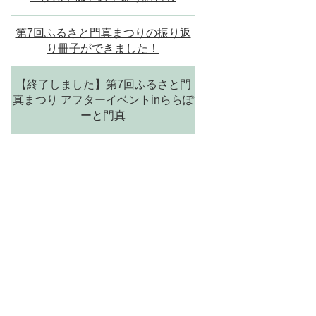
第7回ふるさと門真まつりの振り返
り冊子ができました！
【終了しました】第7回ふるさと門
真まつり アフターイベントinららぽ
ーと門真