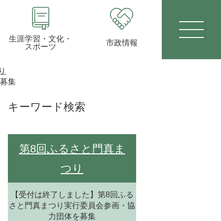
生涯学習・文化・
市政情報
スポーツ
り
を募集
キーワード検索
第8回ふるさと門真ま
つり
【受付は終了しました】第8回ふる
さと門真まつり実行委員会参画・協
力団体を募集