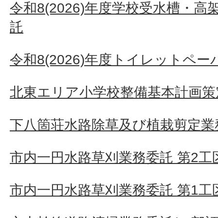
令和8(2026)年度学校受水槽・
託
令和8(2026)年度トイレットペ
北東エリア小学校整備基本計画策
下八箇荘水路除草及び植栽剪定業
市内一円水路草刈業務委託 第2工
市内一円水路草刈業務委託 第1工