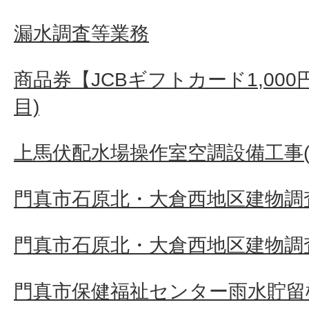
漏水調査等業務
商品券【JCBギフトカード1,000
目)
上馬伏配水場操作室空調設備工事(
門真市石原北・大倉西地区建物調査
門真市石原北・大倉西地区建物調査
門真市保健福祉センター雨水貯留