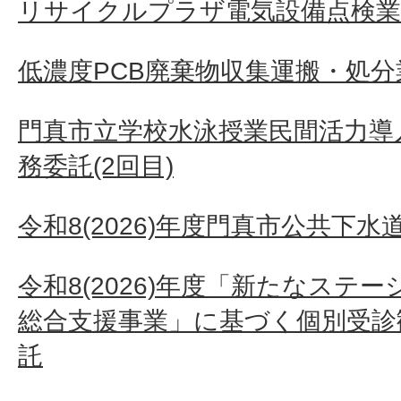
リサイクルプラザ電気設備点検業
低濃度PCB廃棄物収集運搬・処分
門真市立学校水泳授業民間活力導
務委託(2回目)
令和8(2026)年度門真市公共下
令和8(2026)年度「新たなステ
総合支援事業」に基づく個別受診
託