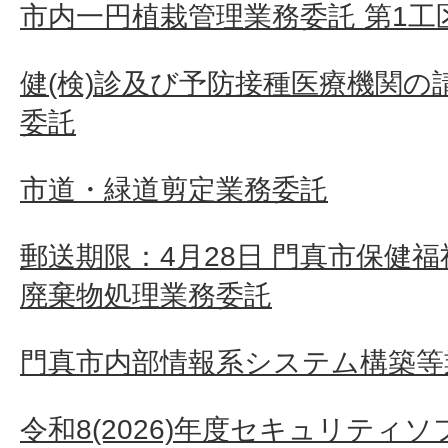
市内一円植栽管理業務委託 第1工
健(検)診及び予防接種医療機関の
委託
市道・緑道剪定業務委託
郵送期限：4月28日 門真市保健
廃棄物処理業務委託
門真市内部情報系システム構築等
令和8(2026)年度セキュリティ