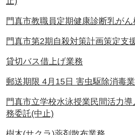
止)
門真市教職員定期健康診断乳がん検
門真市第2期自殺対策計画策定支
貸切バス借上げ業務
郵送期限 4月15日 害虫駆除消毒
門真市立学校水泳授業民間活力導
務委託(中止)
樹木(サクラ)薬剤散布業務