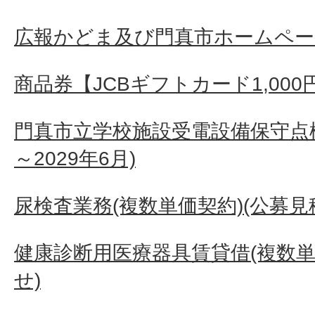
広報かどま及び門真市ホームペー
商品券【JCBギフトカード1,000
門真市立学校施設受電設備保守点検
～2029年6月)
尿検査業務(複数単価契約)(公募見
健康診断用医療器具賃貸借(複数単
せ)