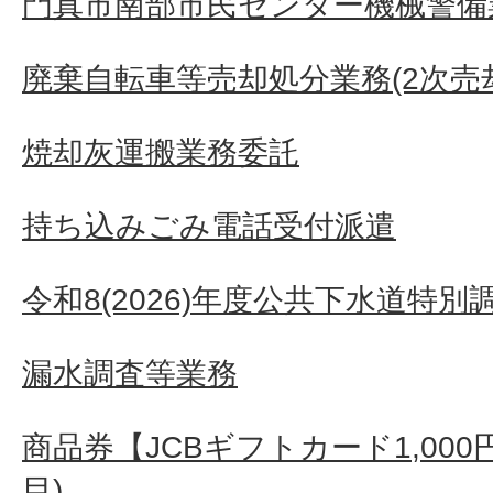
門真市南部市民センター機械警備
廃棄自転車等売却処分業務(2次売
焼却灰運搬業務委託
持ち込みごみ電話受付派遣
令和8(2026)年度公共下水道特別
漏水調査等業務
商品券【JCBギフトカード1,000
目)