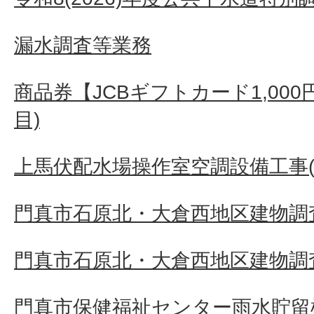
漏水調査等業務
商品券【JCBギフトカード1,000
目)
上馬伏配水場操作室空調設備工事(
門真市石原北・大倉西地区建物調査
門真市石原北・大倉西地区建物調査
門真市保健福祉センター雨水貯留