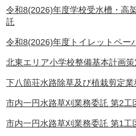
令和8(2026)年度学校受水槽・
託
令和8(2026)年度トイレットペ
北東エリア小学校整備基本計画策
下八箇荘水路除草及び植栽剪定業
市内一円水路草刈業務委託 第2工
市内一円水路草刈業務委託 第1工