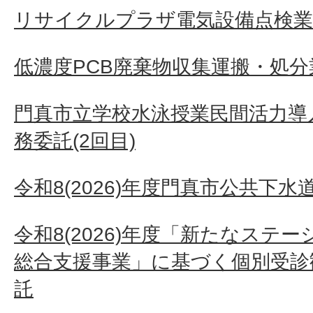
リサイクルプラザ電気設備点検業
低濃度PCB廃棄物収集運搬・処分
門真市立学校水泳授業民間活力導
務委託(2回目)
令和8(2026)年度門真市公共下
令和8(2026)年度「新たなステ
総合支援事業」に基づく個別受診
託