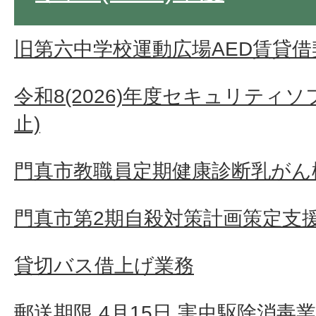
旧第六中学校運動広場AED賃貸借
令和8(2026)年度セキュリティ
止)
門真市教職員定期健康診断乳がん検
門真市第2期自殺対策計画策定支
貸切バス借上げ業務
郵送期限 4月15日 害虫駆除消毒