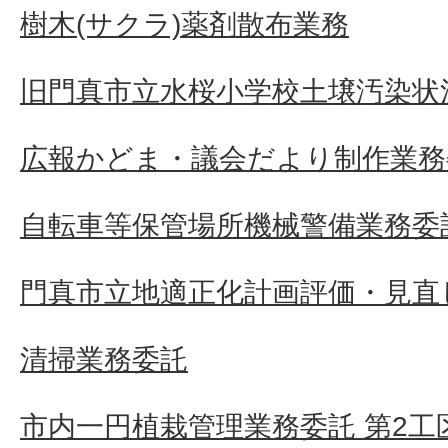
樹木(サクラ)薬剤散布業務
旧門真市立水桜小学校土壌汚染状
広報かどま・議会だより制作業務
自転車等保管場所機械警備業務委
門真市立地適正化計画評価・見直
清掃業務委託
市内一円植栽管理業務委託 第2工