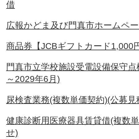
借
広報かどま及び門真市ホームペー
商品券【JCBギフトカード1,000
門真市立学校施設受電設備保守点検
～2029年6月)
尿検査業務(複数単価契約)(公募見
健康診断用医療器具賃貸借(複数単
せ)