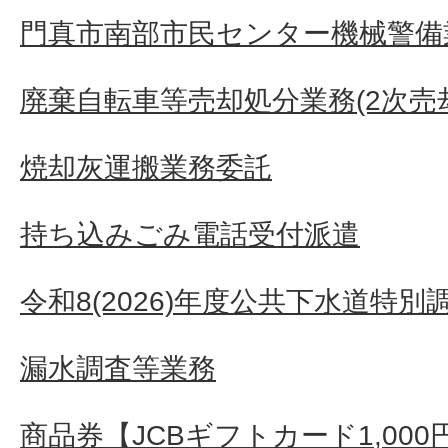
門真市南部市民センター機械警備
廃棄自転車等売却処分業務(2次売
焼却灰運搬業務委託
持ち込みごみ電話受付派遣
令和8(2026)年度公共下水道特別
漏水調査等業務
商品券【JCBギフトカード1,000