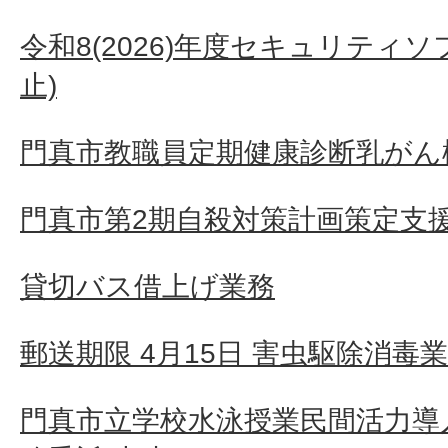
令和8(2026)年度セキュリティ
止)
門真市教職員定期健康診断乳がん検
門真市第2期自殺対策計画策定支
貸切バス借上げ業務
郵送期限 4月15日 害虫駆除消毒
門真市立学校水泳授業民間活力導