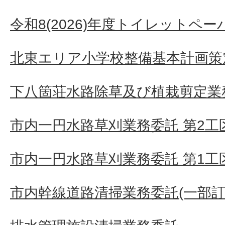
令和8(2026)年度トイレットペ
北東エリア小学校整備基本計画策
下八箇荘水路除草及び植栽剪定業
市内一円水路草刈業務委託 第2工
市内一円水路草刈業務委託 第1工
市内幹線道路清掃業務委託(一部訂