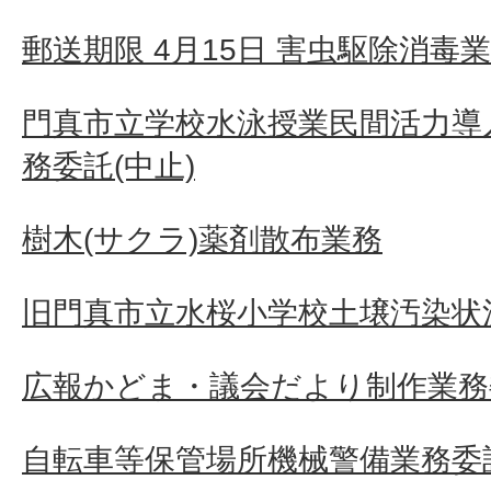
郵送期限 4月15日 害虫駆除消毒
門真市立学校水泳授業民間活力導
務委託(中止)
樹木(サクラ)薬剤散布業務
旧門真市立水桜小学校土壌汚染状
広報かどま・議会だより制作業務
自転車等保管場所機械警備業務委