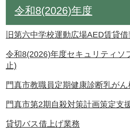
令和8(2026)年度
旧第六中学校運動広場AED賃貸借
令和8(2026)年度セキュリティ
止)
門真市教職員定期健康診断乳がん検
門真市第2期自殺対策計画策定支
貸切バス借上げ業務