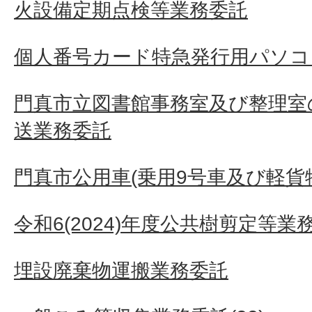
火設備定期点検等業務委託
個人番号カード特急発行用パソコ
門真市立図書館事務室及び整理室
送業務委託
門真市公用車(乗用9号車及び軽貨
令和6(2024)年度公共樹剪定等業
埋設廃棄物運搬業務委託