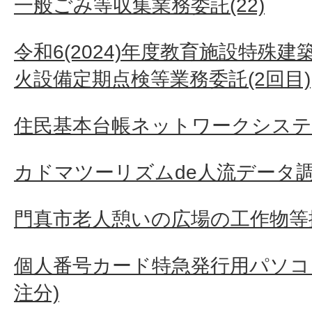
一般ごみ等収集業務委託(22)
令和6(2024)年度教育施設特殊
火設備定期点検等業務委託(2回目)
住民基本台帳ネットワークシステ
カドマツーリズムde人流データ
門真市老人憩いの広場の工作物等
個人番号カード特急発行用パソコン
注分)