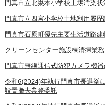
門真市立北巣本小学校土壌汚染状
門真市立四宮小学校土地利用履歴
門真市石原町優先主要生活道路建
クリーンセンター施設棟清掃業務
門真市無線通信式防犯カメラ機器
令和6(2024)年執行門真市長選
設置撤去業務委託