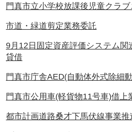
門真市立小学校放課後児童クラブ
市道・緑道剪定業務委託
9月12日固定資産評価システム
貸借
門真市庁舎AED(自動体外式除細動
門真市公用車(軽貨物11号車)借上
都市計画道路桑才下馬伏線事業推