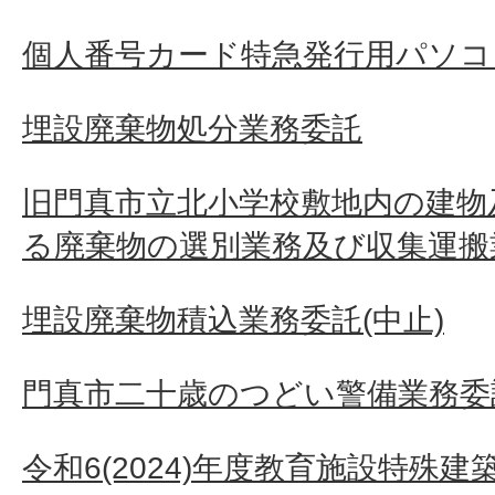
個人番号カード特急発行用パソコ
埋設廃棄物処分業務委託
旧門真市立北小学校敷地内の建物
る廃棄物の選別業務及び収集運搬
埋設廃棄物積込業務委託(中止)
門真市二十歳のつどい警備業務委
令和6(2024)年度教育施設特殊