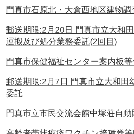
門真市石原北・大倉西地区建物調査
郵送期限:2月20日 門真市立大
運搬及び処分業務委託(2回目)
門真市保健福祉センター案内板等
郵送期限:2月7日 門真市立大和
委託
門真市立市民交流会館中塚荘自動
高齢者帯状疱疹ワクチン接種券等