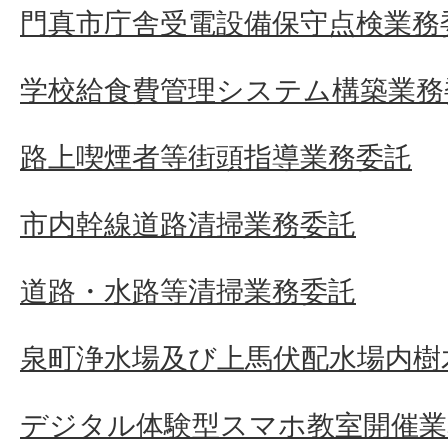
門真市庁舎受電設備保守点検業務
学校給食費管理システム構築業務
路上喫煙者等街頭指導業務委託
市内幹線道路清掃業務委託
道路・水路等清掃業務委託
泉町浄水場及び上馬伏配水場内樹
デジタル体験型スマホ教室開催業