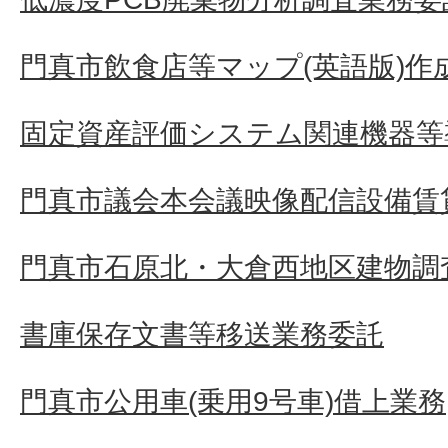
門真市飲食店等マップ(英語版)作
固定資産評価システム関連機器等
門真市議会本会議映像配信設備賃
門真市石原北・大倉西地区建物調
書庫保存文書等移送業務委託
門真市公用車(乗用9号車)借上業務