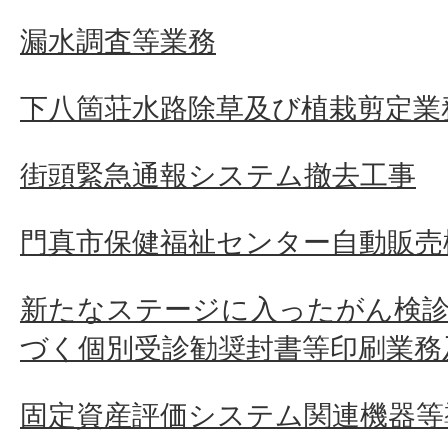
漏水調査等業務
下八箇荘水路除草及び植栽剪定業
街頭緊急通報システム撤去工事
門真市保健福祉センター自動販売
新たなステージに入ったがん検診
づく個別受診勧奨封書等印刷業務
固定資産評価システム関連機器等