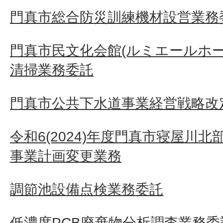
門真市総合防災訓練機材設営業務
門真市民文化会館(ルミエールホ
清掃業務委託
門真市公共下水道事業経営戦略改定
令和6(2024)年度門真市寝屋川
事業計画変更業務
調節池設備点検業務委託
低濃度PCB廃棄物分析調査業務委