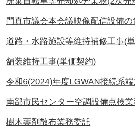
廃棄自転車等売却処分業務(2次売
門真市議会本会議映像配信設備の
道路・水路施設等維持補修工事(単
舗装維持工事(単価契約)
令和6(2024)年度LGWAN接続
南部市民センター空調設備点検業
樹木薬剤散布業務委託