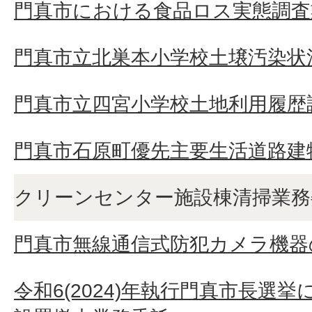
門真市における食品ロス実態調査
門真市立北巣本小学校土壌汚染状
門真市立四宮小学校土地利用履歴
門真市石原町優先主要生活道路建
クリーンセンター施設棟清掃業務
門真市無線通信式防犯カメラ機器
令和6(2024)年執行門真市長選