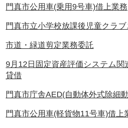
門真市公用車(乗用9号車)借上業務
門真市立小学校放課後児童クラブ
市道・緑道剪定業務委託
9月12日固定資産評価システム
貸借
門真市庁舎AED(自動体外式除細動
門真市公用車(軽貨物11号車)借上