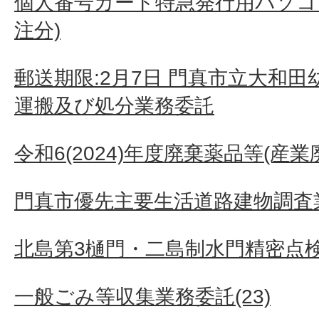
個人番号カード特急発行用パソコン
注分)
郵送期限:2月7日 門真市立大和
運搬及び処分業務委託
令和6(2024)年度廃棄薬品等(産
門真市優先主要生活道路建物調査業
北島第3樋門・二島制水門精密点
一般ごみ等収集業務委託(23)