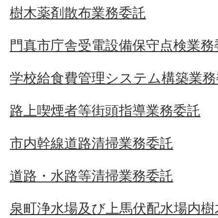
樹木薬剤散布業務委託
門真市庁舎受電設備保守点検業務
学校給食費管理システム構築業務
路上喫煙者等街頭指導業務委託
市内幹線道路清掃業務委託
道路・水路等清掃業務委託
泉町浄水場及び上馬伏配水場内樹