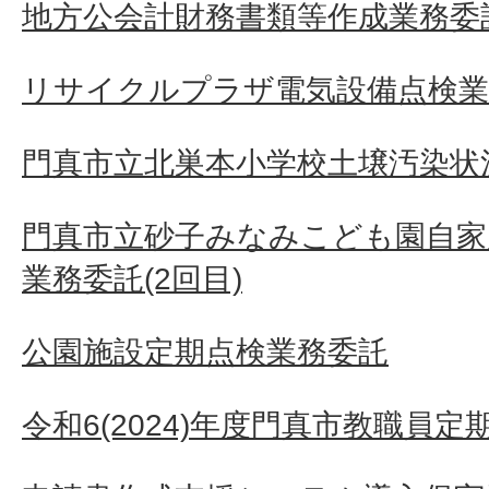
地方公会計財務書類等作成業務委
リサイクルプラザ電気設備点検業
門真市立北巣本小学校土壌汚染状況
門真市立砂子みなみこども園自家
業務委託(2回目)
公園施設定期点検業務委託
令和6(2024)年度門真市教職員