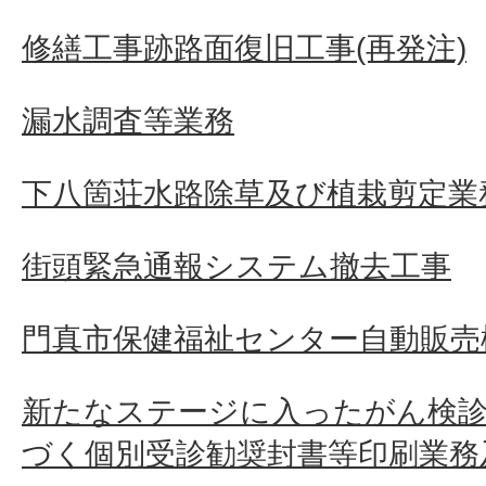
修繕工事跡路面復旧工事(再発注)
漏水調査等業務
下八箇荘水路除草及び植栽剪定業
街頭緊急通報システム撤去工事
門真市保健福祉センター自動販売
新たなステージに入ったがん検診
づく個別受診勧奨封書等印刷業務