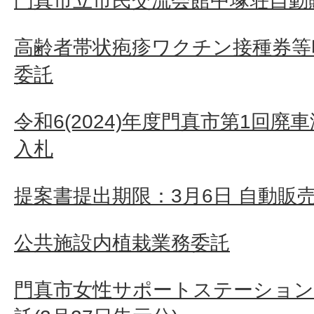
門真市立市民交流会館中塚荘自動
高齢者帯状疱疹ワクチン接種券等
委託
令和6(2024)年度門真市第1回
入札
提案書提出期限：3月6日 自動販
公共施設内植栽業務委託
門真市女性サポートステーション