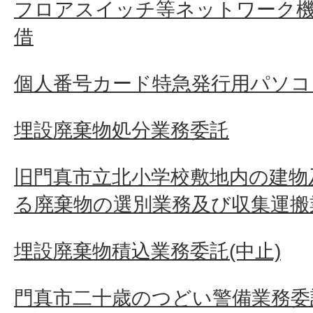
フロアスイッチ等ネットワーク
借
個人番号カード特急発行用パソコ
埋設廃棄物処分業務委託
旧門真市立北小学校敷地内の建物
る廃棄物の選別業務及び収集運搬
埋設廃棄物積込業務委託(中止)
門真市二十歳のつどい警備業務委