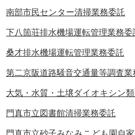
南部市民センター清掃業務委託
下八箇荘排水機場運転管理業務委
桑才排水機場運転管理業務委託
第二京阪道路騒音交通量等調査業
大気・水質・土壌ダイオキシン類
門真市立図書館清掃業務委託
門真市立砂子みなみこども園自家