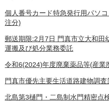
個人番号カード特急発行用パソコン
注分)
郵送期限:2月7日 門真市立大和
運搬及び処分業務委託
令和6(2024)年度廃棄薬品等(産
門真市優先主要生活道路建物調査業
北島第3樋門・二島制水門精密点