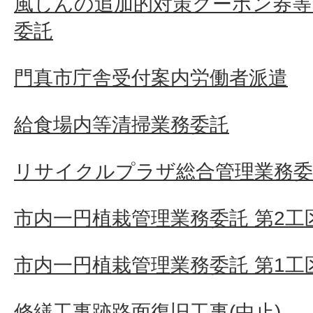
風しんの追加的対策クーポン券等
委託
門真市庁舎受付案内労働者派遣
給食場内等清掃業務委託
リサイクルプラザ総合管理業務委
市内一円植栽管理業務委託 第2工
市内一円植栽管理業務委託 第1工
修繕工事跡路面復旧工事(中止)