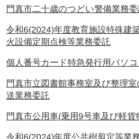
門真市二十歳のつどい警備業務委
令和6(2024)年度教育施設特殊
火設備定期点検等業務委託
個人番号カード特急発行用パソコ
門真市立図書館事務室及び整理室
送業務委託
門真市公用車(乗用9号車及び軽貨
令和6(2024)年度公共樹剪定等業