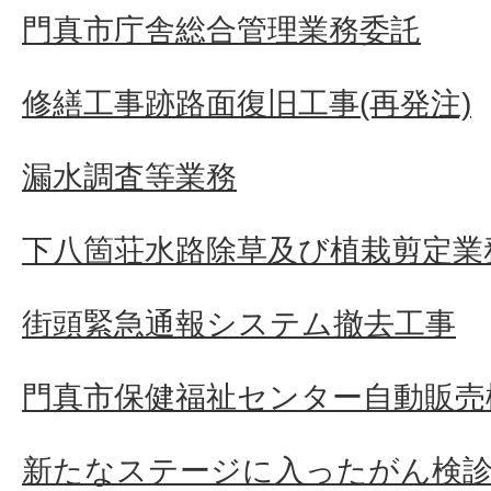
門真市庁舎総合管理業務委託
修繕工事跡路面復旧工事(再発注)
漏水調査等業務
下八箇荘水路除草及び植栽剪定業
街頭緊急通報システム撤去工事
門真市保健福祉センター自動販売
新たなステージに入ったがん検診