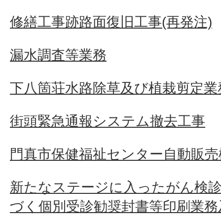
修繕工事跡路面復旧工事(再発注)
漏水調査等業務
下八箇荘水路除草及び植栽剪定業
街頭緊急通報システム撤去工事
門真市保健福祉センター自動販売
新たなステージに入ったがん検診
づく個別受診勧奨封書等印刷業務