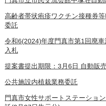
門真市立市民交流会館中塚荘自動
高齢者帯状疱疹ワクチン接種券等
委託
令和6(2024)年度門真市第1回
入札
提案書提出期限：3月6日 自動販
公共施設内植栽業務委託
門真市女性サポートステーション