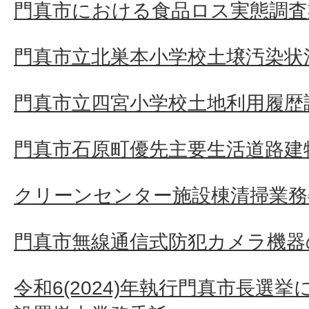
門真市における食品ロス実態調査
門真市立北巣本小学校土壌汚染状
門真市立四宮小学校土地利用履歴
門真市石原町優先主要生活道路建
クリーンセンター施設棟清掃業務
門真市無線通信式防犯カメラ機器
令和6(2024)年執行門真市長選