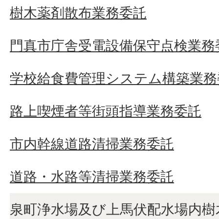
樹木薬剤散布業務委託
門真市庁舎受電設備保守点検業務
学校給食費管理システム構築業務
路上喫煙者等街頭指導業務委託
市内幹線道路清掃業務委託
道路・水路等清掃業務委託
泉町浄水場及び上馬伏配水場内樹