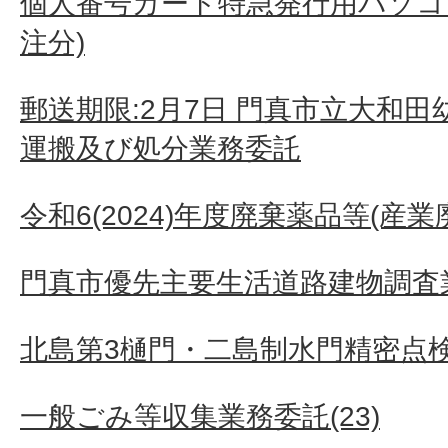
個人番号カード特急発行用パソコン
注分)
郵送期限:2月7日 門真市立大和
運搬及び処分業務委託
令和6(2024)年度廃棄薬品等(産
門真市優先主要生活道路建物調査業
北島第3樋門・二島制水門精密点
一般ごみ等収集業務委託(23)