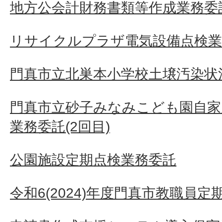
地方公会計財務書類等作成業務委
リサイクルプラザ電気設備点検業
門真市立北巣本小学校土壌汚染状況
門真市立砂子みなみこども園自家
業務委託(2回目)
公園施設定期点検業務委託
令和6(2024)年度門真市教職員