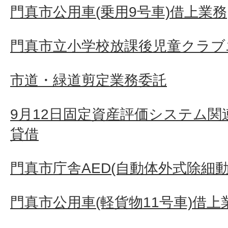
門真市公用車(乗用9号車)借上業務
門真市立小学校放課後児童クラブ
市道・緑道剪定業務委託
9月12日固定資産評価システム
貸借
門真市庁舎AED(自動体外式除細動
門真市公用車(軽貨物11号車)借上