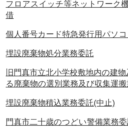
フロアスイッチ等ネットワーク
借
個人番号カード特急発行用パソコ
埋設廃棄物処分業務委託
旧門真市立北小学校敷地内の建物
る廃棄物の選別業務及び収集運搬
埋設廃棄物積込業務委託(中止)
門真市二十歳のつどい警備業務委