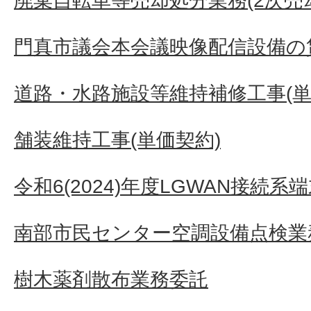
廃棄自転車等売却処分業務(2次売
門真市議会本会議映像配信設備の
道路・水路施設等維持補修工事(単
舗装維持工事(単価契約)
令和6(2024)年度LGWAN接続
南部市民センター空調設備点検業
樹木薬剤散布業務委託