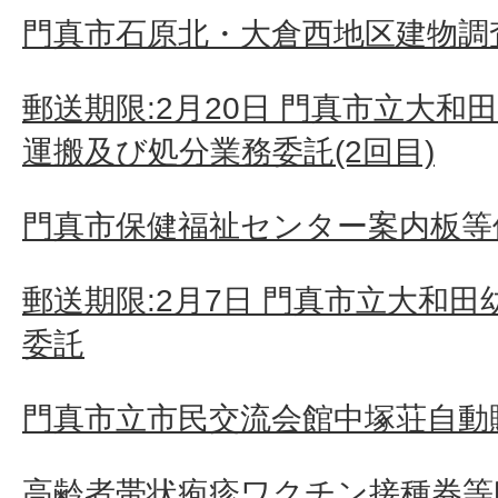
門真市石原北・大倉西地区建物調査
郵送期限:2月20日 門真市立大
運搬及び処分業務委託(2回目)
門真市保健福祉センター案内板等
郵送期限:2月7日 門真市立大和
委託
門真市立市民交流会館中塚荘自動
高齢者帯状疱疹ワクチン接種券等