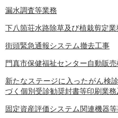
漏水調査等業務
下八箇荘水路除草及び植栽剪定業
街頭緊急通報システム撤去工事
門真市保健福祉センター自動販売
新たなステージに入ったがん検診
づく個別受診勧奨封書等印刷業務
固定資産評価システム関連機器等