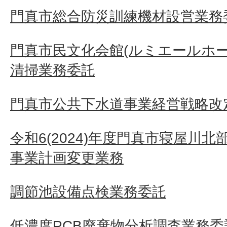
門真市総合防災訓練機材設営業務
門真市民文化会館(ルミエールホ
清掃業務委託
門真市公共下水道事業経営戦略改定
令和6(2024)年度門真市寝屋川
事業計画変更業務
調節池設備点検業務委託
低濃度PCB廃棄物分析調査業務委