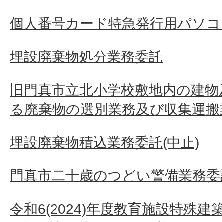
個人番号カード特急発行用パソコ
埋設廃棄物処分業務委託
旧門真市立北小学校敷地内の建物
る廃棄物の選別業務及び収集運搬
埋設廃棄物積込業務委託(中止)
門真市二十歳のつどい警備業務委
令和6(2024)年度教育施設特殊