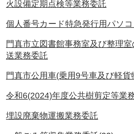
火設備定期点検等業務委託
個人番号カード特急発行用パソコ
門真市立図書館事務室及び整理室
送業務委託
門真市公用車(乗用9号車及び軽貨
令和6(2024)年度公共樹剪定等業
埋設廃棄物運搬業務委託