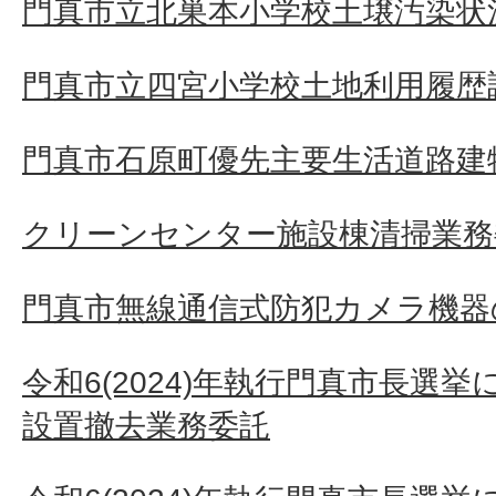
門真市立北巣本小学校土壌汚染状
門真市立四宮小学校土地利用履歴
門真市石原町優先主要生活道路建
クリーンセンター施設棟清掃業務
門真市無線通信式防犯カメラ機器
令和6(2024)年執行門真市長選
設置撤去業務委託