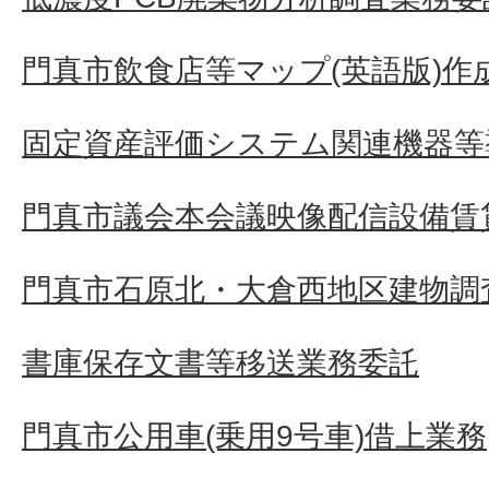
門真市飲食店等マップ(英語版)作
固定資産評価システム関連機器等
門真市議会本会議映像配信設備賃
門真市石原北・大倉西地区建物調
書庫保存文書等移送業務委託
門真市公用車(乗用9号車)借上業務