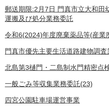
郵送期限:2月7日 門真市立大和
運搬及び処分業務委託
令和6(2024)年度廃棄薬品等(産
門真市優先主要生活道路建物調査業
北島第3樋門・二島制水門精密点
一般ごみ等収集業務委託(23)
四宮公園駐車場運営事業