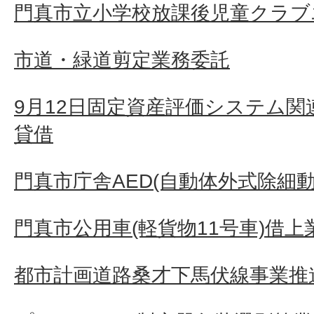
門真市立小学校放課後児童クラブ
市道・緑道剪定業務委託
9月12日固定資産評価システム
貸借
門真市庁舎AED(自動体外式除細動
門真市公用車(軽貨物11号車)借上
都市計画道路桑才下馬伏線事業推