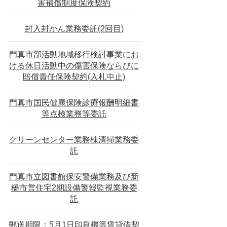
害補償制度保険契約
封入封かん業務委託(2回目)
門真市部活動地域移行検討事業にお
ける休日活動中の傷害保険ならびに
賠償責任保険契約(入札中止)
門真市国民健康保険診療報酬明細書
等点検業務等委託
クリーンセンター業務棟清掃業務委
託
門真市立図書館保安警備業務及び新
橋市営住宅2期設備警報監視業務委
託
郵送期限：5月1日印刷機等賃貸借契