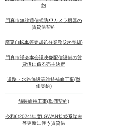
約
門真市無線通信式防犯カメラ機器の
賃貸借契約
廃棄自転車等売却処分業務(2次売却)
門真市議会本会議映像配信設備の賃
貸借に係る売主決定
道路・水路施設等維持補修工事(単
価契約)
舗装維持工事(単価契約)
令和6(2024)年度LGWAN接続系端末
等更新に伴う賃貸借