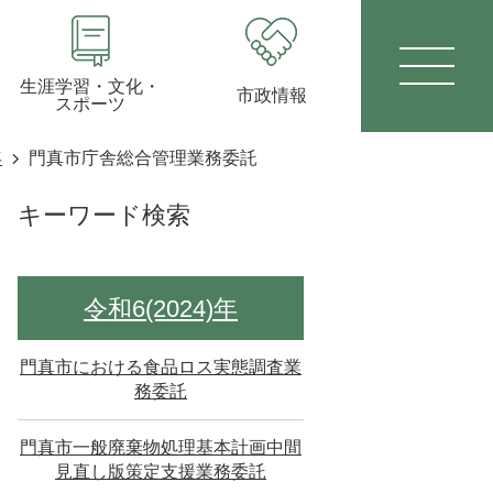
生涯学習・文化・
市政情報
スポーツ
年
門真市庁舎総合管理業務委託
キーワード検索
令和6(2024)年
門真市における食品ロス実態調査業
務委託
門真市一般廃棄物処理基本計画中間
見直し版策定支援業務委託