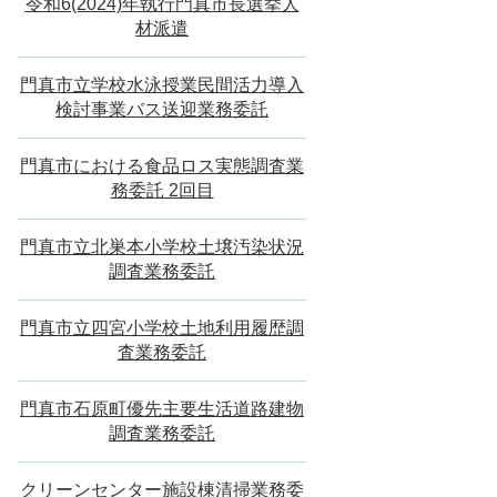
令和6(2024)年執行門真市長選挙人
材派遣
門真市立学校水泳授業民間活力導入
検討事業バス送迎業務委託
門真市における食品ロス実態調査業
務委託 2回目
門真市立北巣本小学校土壌汚染状況
調査業務委託
門真市立四宮小学校土地利用履歴調
査業務委託
門真市石原町優先主要生活道路建物
調査業務委託
クリーンセンター施設棟清掃業務委