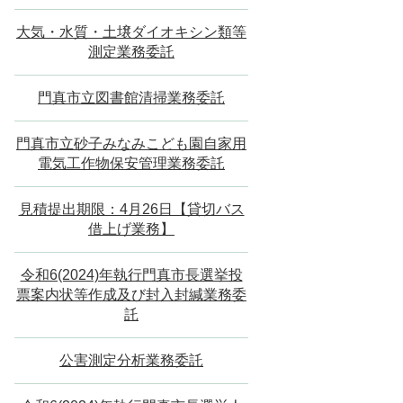
大気・水質・土壌ダイオキシン類等
測定業務委託
門真市立図書館清掃業務委託
門真市立砂子みなみこども園自家用
電気工作物保安管理業務委託
見積提出期限：4月26日【貸切バス
借上げ業務】
令和6(2024)年執行門真市長選挙投
票案内状等作成及び封入封緘業務委
託
公害測定分析業務委託