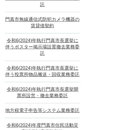
託
門真市無線通信式防犯カメラ機器の
賃貸借契約
令和6(2024)年執行門真市長選挙に
伴うポスター掲示場設置撤去業務委
託
令和6(2024)年執行門真市長選挙に
伴う投票所物品搬送・回収業務委託
令和6(2024)年執行門真市長選挙開
票所設営・撤去業務委託
地方税電子申告等システム業務委託
令和6(2024)年度門真市住民活動災