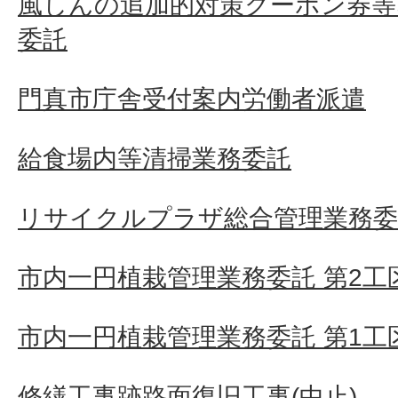
風しんの追加的対策クーポン券等
委託
門真市庁舎受付案内労働者派遣
給食場内等清掃業務委託
リサイクルプラザ総合管理業務委
市内一円植栽管理業務委託 第2工
市内一円植栽管理業務委託 第1工
修繕工事跡路面復旧工事(中止)