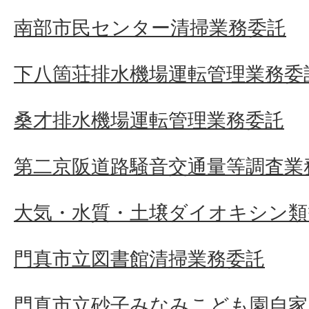
南部市民センター清掃業務委託
下八箇荘排水機場運転管理業務委
桑才排水機場運転管理業務委託
第二京阪道路騒音交通量等調査業
大気・水質・土壌ダイオキシン類
門真市立図書館清掃業務委託
門真市立砂子みなみこども園自家