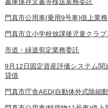
書庫保存文書等移送業務委託
門真市公用車(乗用9号車)借上業務
門真市立小学校放課後児童クラブ
市道・緑道剪定業務委託
9月12日固定資産評価システム
貸借
門真市庁舎AED(自動体外式除細動
門真市公用車(軽貨物11号車)借上