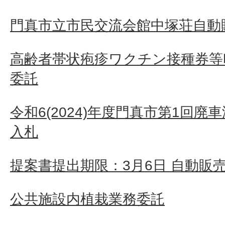
門真市立市民交流会館中塚荘自動
高齢者帯状疱疹ワクチン接種券等
委託
令和6(2024)年度門真市第1回
入札
提案書提出期限：3月6日 自動販
公共施設内植栽業務委託