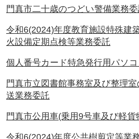
門真市二十歳のつどい警備業務委
令和6(2024)年度教育施設特殊
火設備定期点検等業務委託
個人番号カード特急発行用パソコ
門真市立図書館事務室及び整理室
送業務委託
門真市公用車(乗用9号車及び軽貨
令和6(2024)年度公共樹剪定等業