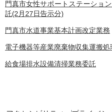
門真市女性サポートステーション
託(2月27日告示分)
門真市水道事業基本計画改定業務
電子機器等産業廃棄物収集運搬処
給食場排水設備清掃業務委託