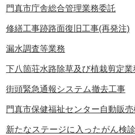
門真市庁舎総合管理業務委託
修繕工事跡路面復旧工事(再発注)
漏水調査等業務
下八箇荘水路除草及び植栽剪定業
街頭緊急通報システム撤去工事
門真市保健福祉センター自動販売
新たなステージに入ったがん検診