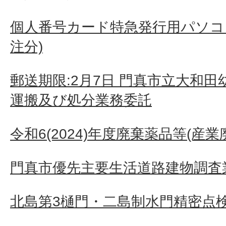
個人番号カード特急発行用パソコン
注分)
郵送期限:2月7日 門真市立大和
運搬及び処分業務委託
令和6(2024)年度廃棄薬品等(産
門真市優先主要生活道路建物調査業
北島第3樋門・二島制水門精密点