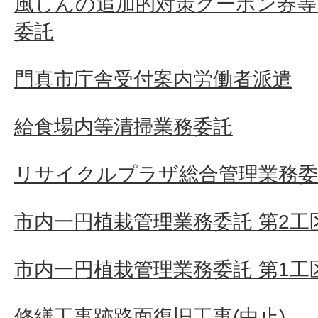
風しんの追加的対策クーポン券等
委託
門真市庁舎受付案内労働者派遣
給食場内等清掃業務委託
リサイクルプラザ総合管理業務委
市内一円植栽管理業務委託 第2工
市内一円植栽管理業務委託 第1工
修繕工事跡路面復旧工事(中止)