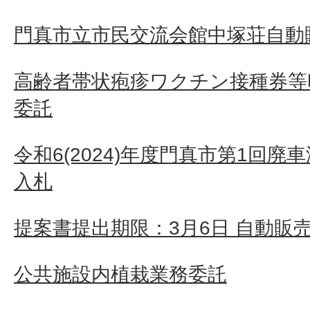
門真市立市民交流会館中塚荘自動
高齢者帯状疱疹ワクチン接種券等
委託
令和6(2024)年度門真市第1回
入札
提案書提出期限：3月6日 自動販
公共施設内植栽業務委託