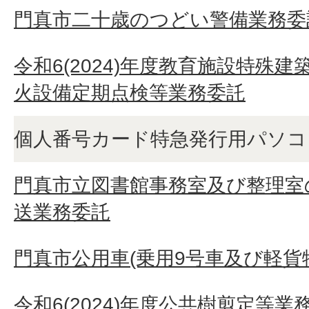
門真市二十歳のつどい警備業務委
令和6(2024)年度教育施設特殊
火設備定期点検等業務委託
個人番号カード特急発行用パソコ
門真市立図書館事務室及び整理室
送業務委託
門真市公用車(乗用9号車及び軽貨
令和6(2024)年度公共樹剪定等業