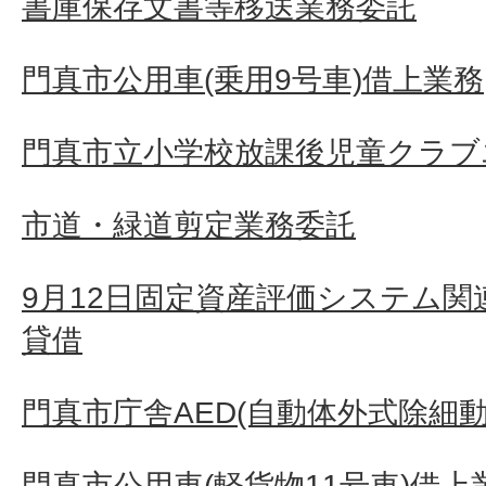
書庫保存文書等移送業務委託
門真市公用車(乗用9号車)借上業務
門真市立小学校放課後児童クラブ
市道・緑道剪定業務委託
9月12日固定資産評価システム
貸借
門真市庁舎AED(自動体外式除細動
門真市公用車(軽貨物11号車)借上