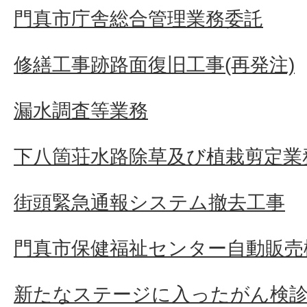
門真市庁舎総合管理業務委託
修繕工事跡路面復旧工事(再発注)
漏水調査等業務
下八箇荘水路除草及び植栽剪定業
街頭緊急通報システム撤去工事
門真市保健福祉センター自動販売
新たなステージに入ったがん検診