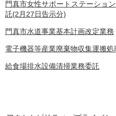
門真市女性サポートステーション
託(2月27日告示分)
門真市水道事業基本計画改定業務
電子機器等産業廃棄物収集運搬処
給食場排水設備清掃業務委託