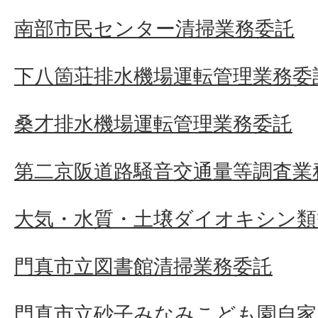
南部市民センター清掃業務委託
下八箇荘排水機場運転管理業務委
桑才排水機場運転管理業務委託
第二京阪道路騒音交通量等調査業
大気・水質・土壌ダイオキシン類
門真市立図書館清掃業務委託
門真市立砂子みなみこども園自家