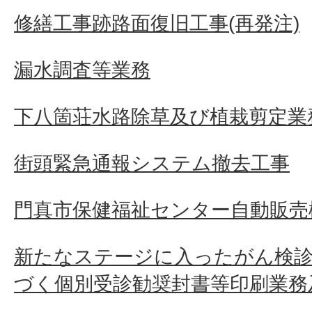
修繕工事跡路面復旧工事(再発注)
漏水調査等業務
下八箇荘水路除草及び植栽剪定業
街頭緊急通報システム撤去工事
門真市保健福祉センター自動販売
新たなステージに入ったがん検診
づく個別受診勧奨封書等印刷業務