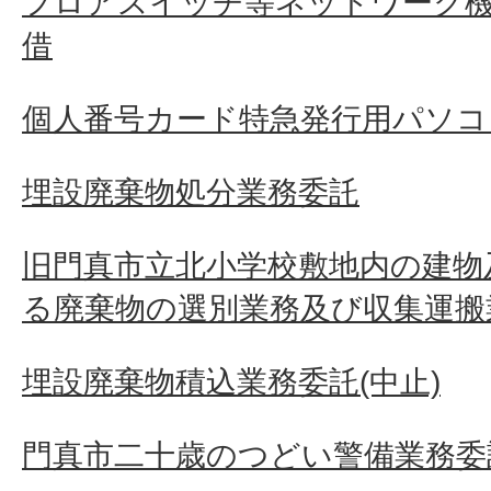
フロアスイッチ等ネットワーク
借
個人番号カード特急発行用パソコ
埋設廃棄物処分業務委託
旧門真市立北小学校敷地内の建物
る廃棄物の選別業務及び収集運搬
埋設廃棄物積込業務委託(中止)
門真市二十歳のつどい警備業務委