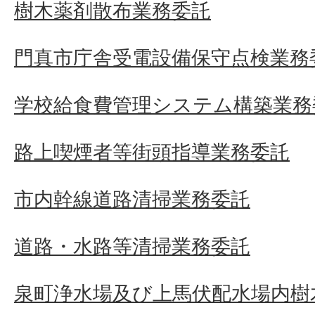
樹木薬剤散布業務委託
門真市庁舎受電設備保守点検業務
学校給食費管理システム構築業務
路上喫煙者等街頭指導業務委託
市内幹線道路清掃業務委託
道路・水路等清掃業務委託
泉町浄水場及び上馬伏配水場内樹