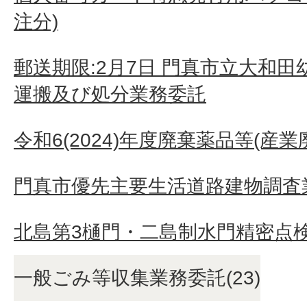
注分)
郵送期限:2月7日 門真市立大和
運搬及び処分業務委託
令和6(2024)年度廃棄薬品等(産
門真市優先主要生活道路建物調査業
北島第3樋門・二島制水門精密点
一般ごみ等収集業務委託(23)