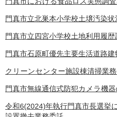
門真市における食品ロス実態調査
門真市立北巣本小学校土壌汚染状
門真市立四宮小学校土地利用履歴
門真市石原町優先主要生活道路建
クリーンセンター施設棟清掃業務
門真市無線通信式防犯カメラ機器
令和6(2024)年執行門真市長選
設置撤去業務委託