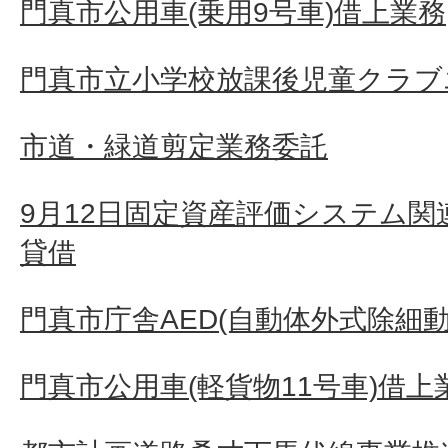
門真市公用車(乗用9号車)借上業務
門真市立小学校放課後児童クラブ
市道・緑道剪定業務委託
9月12日固定資産評価システム
貸借
門真市庁舎AED(自動体外式除細動
門真市公用車(軽貨物11号車)借上