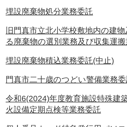
埋設廃棄物処分業務委託
旧門真市立北小学校敷地内の建物
る廃棄物の選別業務及び収集運搬
埋設廃棄物積込業務委託(中止)
門真市二十歳のつどい警備業務委
令和6(2024)年度教育施設特殊
火設備定期点検等業務委託