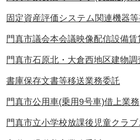
固定資産評価システム関連機器等
門真市議会本会議映像配信設備賃
門真市石原北・大倉西地区建物調
書庫保存文書等移送業務委託
門真市公用車(乗用9号車)借上業務
門真市立小学校放課後児童クラブ