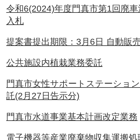
令和6(2024)年度門真市第1回
入札
提案書提出期限：3月6日 自動販
公共施設内植栽業務委託
門真市女性サポートステーション
託(2月27日告示分)
門真市水道事業基本計画改定業務
電子機器等産業廃棄物収集運搬処