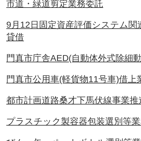
市道・緑道剪定業務委託
9月12日固定資産評価システム
貸借
門真市庁舎AED(自動体外式除細動
門真市公用車(軽貨物11号車)借上
都市計画道路桑才下馬伏線事業推
プラスチック製容器包装選別等業