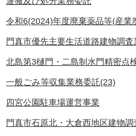
運搬及び処分業務委託
令和6(2024)年度廃棄薬品等(産
門真市優先主要生活道路建物調査業
北島第3樋門・二島制水門精密点
一般ごみ等収集業務委託(23)
四宮公園駐車場運営事業
門真市石原北・大倉西地区建物調査