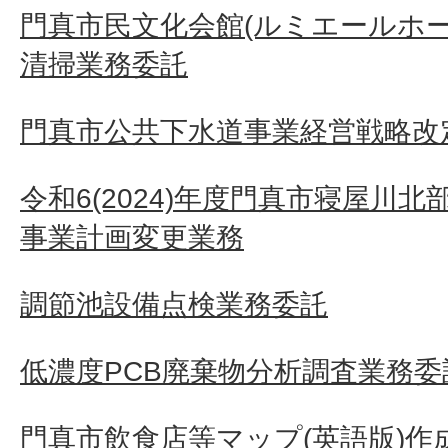
門真市民文化会館(ルミエールホ
清掃業務委託
門真市公共下水道事業経営戦略改定
令和6(2024)年度門真市寝屋川
事業計画変更業務
調節池設備点検業務委託
低濃度PCB廃棄物分析調査業務委
門真市飲食店等マップ(英語版)作