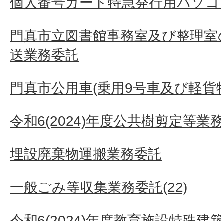
個人番号カード特急発行用パソコ
門真市立図書館事務室及び整理室
送業務委託
門真市公用車(乗用9号車及び軽貨
令和6(2024)年度公共樹剪定等業
埋設廃棄物運搬業務委託
一般ごみ等収集業務委託(22)
令和6(2024)年度教育施設特殊