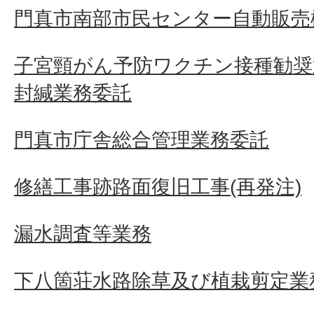
門真市南部市民センター自動販売
子宮頸がん予防ワクチン接種勧奨
封緘業務委託
門真市庁舎総合管理業務委託
修繕工事跡路面復旧工事(再発注)
漏水調査等業務
下八箇荘水路除草及び植栽剪定業