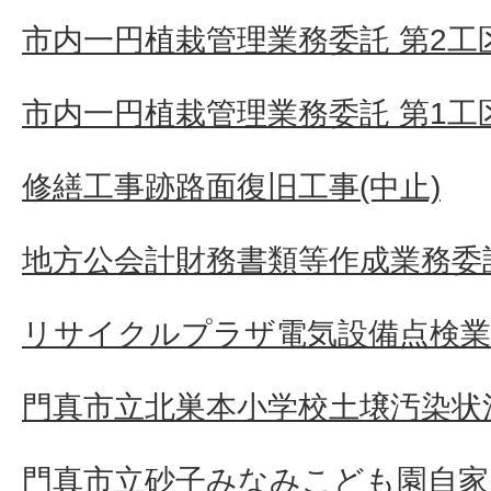
市内一円植栽管理業務委託 第2工
市内一円植栽管理業務委託 第1工
修繕工事跡路面復旧工事(中止)
地方公会計財務書類等作成業務委
リサイクルプラザ電気設備点検業
門真市立北巣本小学校土壌汚染状況
門真市立砂子みなみこども園自家