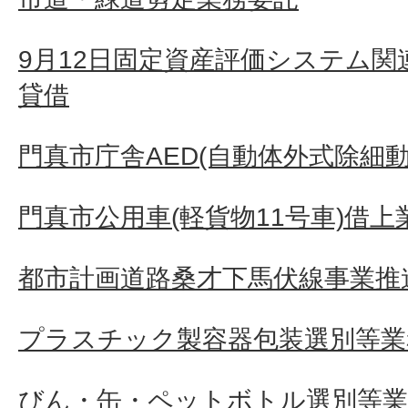
9月12日固定資産評価システム
貸借
門真市庁舎AED(自動体外式除細動
門真市公用車(軽貨物11号車)借上
都市計画道路桑才下馬伏線事業推
プラスチック製容器包装選別等業
びん・缶・ペットボトル選別等業