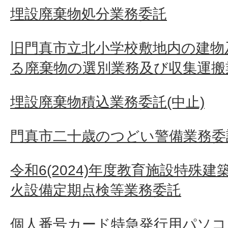
埋設廃棄物処分業務委託
旧門真市立北小学校敷地内の建物
る廃棄物の選別業務及び収集運搬
埋設廃棄物積込業務委託(中止)
門真市二十歳のつどい警備業務委
令和6(2024)年度教育施設特殊
火設備定期点検等業務委託
個人番号カード特急発行用パソコ