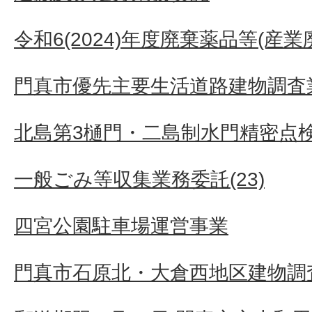
令和6(2024)年度廃棄薬品等(産
門真市優先主要生活道路建物調査業
北島第3樋門・二島制水門精密点
一般ごみ等収集業務委託(23)
四宮公園駐車場運営事業
門真市石原北・大倉西地区建物調査