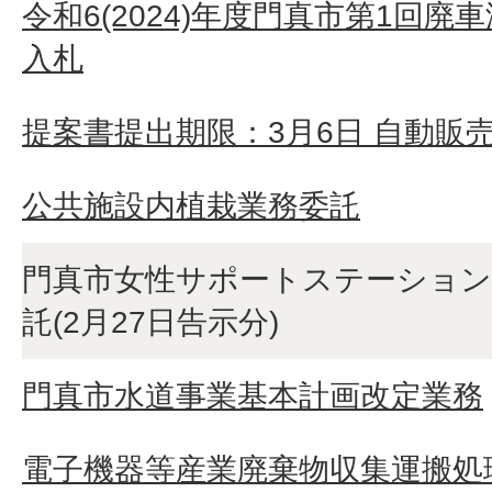
令和6(2024)年度門真市第1回
入札
提案書提出期限：3月6日 自動販
公共施設内植栽業務委託
門真市女性サポートステーション
託(2月27日告示分)
門真市水道事業基本計画改定業務
電子機器等産業廃棄物収集運搬処