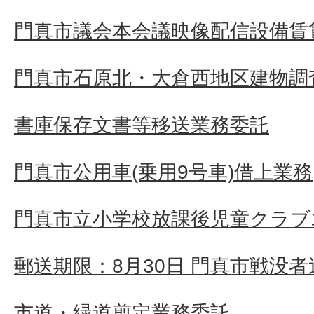
門真市議会本会議映像配信設備賃
門真市石原北・大倉西地区建物調
書庫保存文書等移送業務委託
門真市公用車(乗用9号車)借上業務
門真市立小学校放課後児童クラブ
郵送期限：8月30日 門真市戦没
市道・緑道剪定業務委託