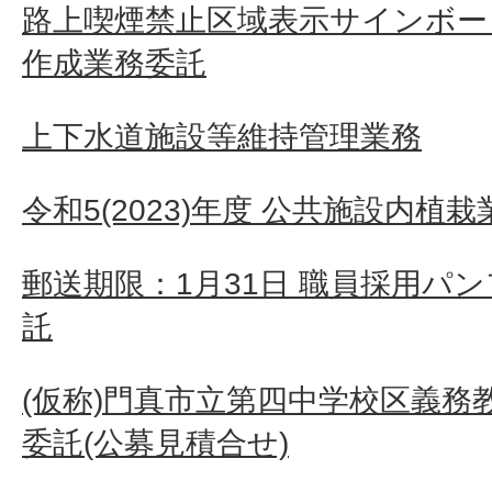
路上喫煙禁止区域表示サインボー
作成業務委託
上下水道施設等維持管理業務
令和5(2023)年度 公共施設内植
郵送期限：1月31日 職員採用パ
託
(仮称)門真市立第四中学校区義務
委託(公募見積合せ)