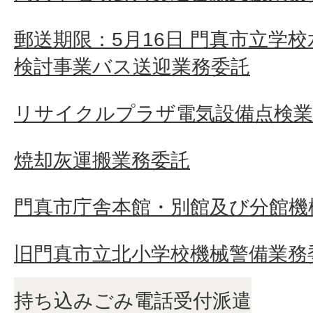
郵送期限：5月16日 門真市立学
検討事業バス送迎業務委託
リサイクルプラザ電気設備点検業
焼却灰運搬業務委託
門真市庁舎本館・別館及び分館機
旧門真市立北小学校機械警備業務
持ち込みごみ電話受付派遣