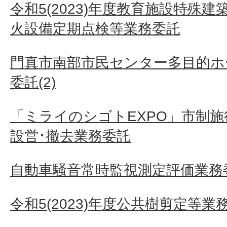
令和5(2023)年度教育施設特殊
火設備定期点検等業務委託
門真市南部市民センター多目的ホ
委託(2)
「ミライのシゴトEXPO」市制施
設営･撤去業務委託
自動車騒音常時監視測定評価業務
令和5(2023)年度公共樹剪定等業