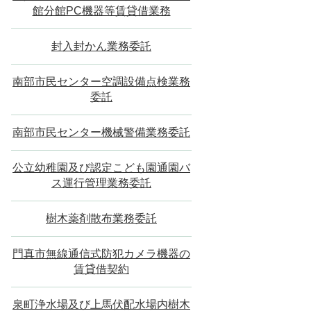
館分館PC機器等賃貸借業務
封入封かん業務委託
南部市民センター空調設備点検業務
委託
南部市民センター機械警備業務委託
公立幼稚園及び認定こども園通園バ
ス運行管理業務委託
樹木薬剤散布業務委託
門真市無線通信式防犯カメラ機器の
賃貸借契約
泉町浄水場及び上馬伏配水場内樹木