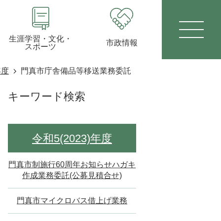
生涯学習・文化・
市政情報
スポーツ
年度
門真市庁舎備品等移送業務委託
キーワード検索
令和5(2023)年度
門真市制施行60周年お知らせハガキ
作成業務委託(公募見積合せ)
門真市マイクロバス借上げ業務