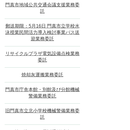
門真市地域公共交通会議支援業務委
託
郵送期限：5月16日 門真市立学校水
泳授業民間活力導入検討事業バス送
迎業務委託
リサイクルプラザ電気設備点検業務
委託
焼却灰運搬業務委託
門真市庁舎本館・別館及び分館機械
警備業務委託
旧門真市立北小学校機械警備業務委
託