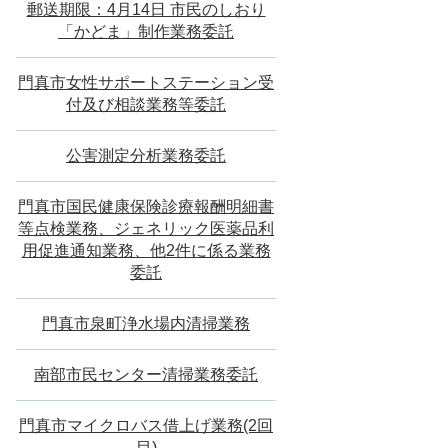
郵送期限：4月14日 市民のしおり
「かどま」制作業務委託
門真市女性サポートステーション受
付及び相談業務等委託
公害測定分析業務委託
門真市国民健康保険診療報酬明細書
等点検業務、ジェネリック医薬品利
用促進通知業務、他2件に係る業務
委託
門真市泉町浄水場内清掃業務
南部市民センター清掃業務委託
門真市マイクロバス借上げ業務(2回
目)