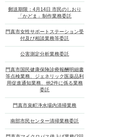
郵送期限：4月14日 市民のしおり
「かどま」制作業務委託
門真市女性サポートステーション受
付及び相談業務等委託
公害測定分析業務委託
門真市国民健康保険診療報酬明細書
等点検業務、ジェネリック医薬品利
用促進通知業務、他2件に係る業務
委託
門真市泉町浄水場内清掃業務
南部市民センター清掃業務委託
門真市マイクロバス借上げ業務(2回