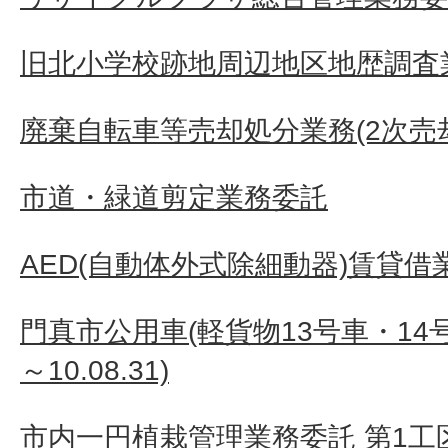
旧北小学校跡地周辺地区地歴調査
廃棄自転車等売却処分業務(2次売
市道・緑道剪定業務委託
AED(自動体外式除細動器)賃貸借
門真市公用車(軽貨物13号車・14号車
～10.08.31)
市内一円植栽管理業務委託 第1工