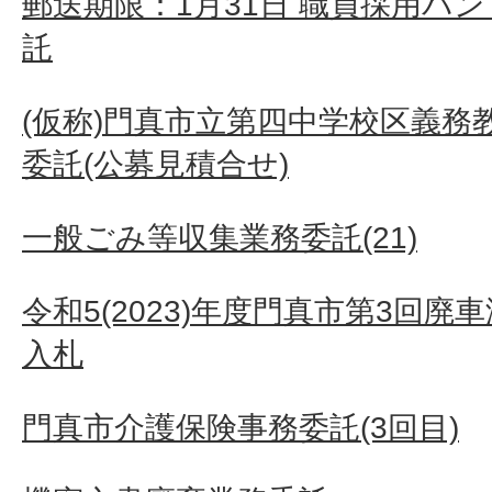
郵送期限：1月31日 職員採用パ
託
(仮称)門真市立第四中学校区義務
委託(公募見積合せ)
一般ごみ等収集業務委託(21)
令和5(2023)年度門真市第3回
入札
門真市介護保険事務委託(3回目)