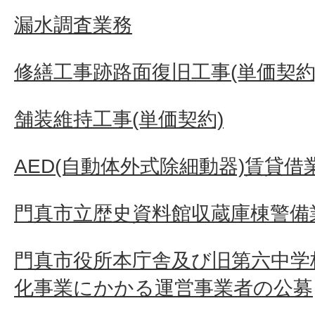
漏水調査業務
修繕工事跡路面復旧工事(単価契約
舗装維持工事(単価契約)
AED(自動体外式除細動器)賃貸借
門真市立歴史資料館収蔵庫棟警備
門真市役所本庁舎及び旧第六中学
化事業にかかる運営事業者の公募