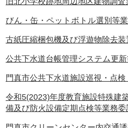
旧北小学校跡地周辺地区建物調査業
びん・缶・ペットボトル選別等業
古紙圧縮梱包機及び浮遊物除去装
公共下水道台帳管理システム更新
門真市公共下水道施設巡視・点検
令和5(2023)年度教育施設特殊
備及び防火設備定期点検等業務委
門真市クリーンセンター内交通誘