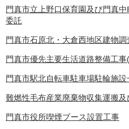
門真市立上野口保育園及び門真中
委託
門真市石原北・大倉西地区建物調査
門真市優先主要生活道路整備工事(そ
門真市駅北自転車駐車場駐輪施設
難燃性毛布産業廃棄物収集運搬及
門真市役所喫煙ブース設置工事