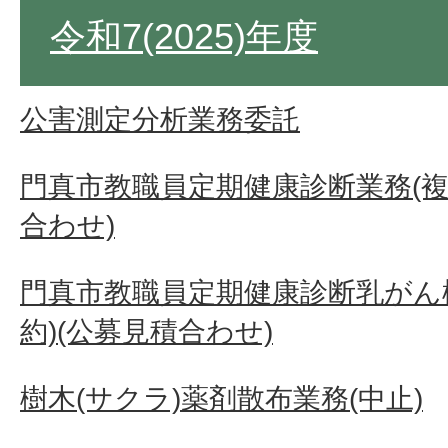
令和7(2025)年度
公害測定分析業務委託
門真市教職員定期健康診断業務(複
合わせ)
門真市教職員定期健康診断乳がん
約)(公募見積合わせ)
樹木(サクラ)薬剤散布業務(中止)