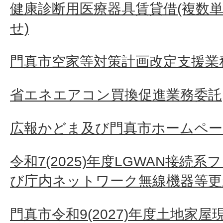
健康診断用医療器具賃貸借(複数単
せ)
門真市空家等対策計画改定支援業
省エネエアコン買換促進業務委託
広報かどま及び門真市ホームペー
令和7(2025)年度LGWAN接続
び庁内ネットワーク無線機器等更
門真市令和9(2027)年度土地家