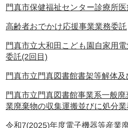
門真市保健福祉センター診療所医療
高齢者おでかけ応援事業業務委託
門真市立大和田こども園自家用電
委託(2回目)
門真市立門真図書館書架等解体及
門真市立門真図書館事業系一般廃
業廃棄物の収集運搬並びに処分業
令和7(2025)年度電子機器等産