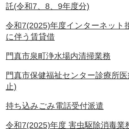
託(令和7、8、9年度分)
令和7(2025)年度インターネッ
に伴う賃貸借
門真市泉町浄水場内清掃業務
門真市保健福祉センター診療所医
止)
持ち込みごみ電話受付派遣
令和7(2025)年度 害虫駆除消毒