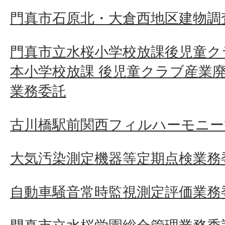
門真市石原北・大倉西地区建物調査
門真市立水桜小学校放課後児童ク
本小学校放課 後児童クラブ産業
業務委託
古川橋駅前関西フィルハーモニー
大気汚染測定機器等定期点検業務
自動車騒音常時監視測定評価業務