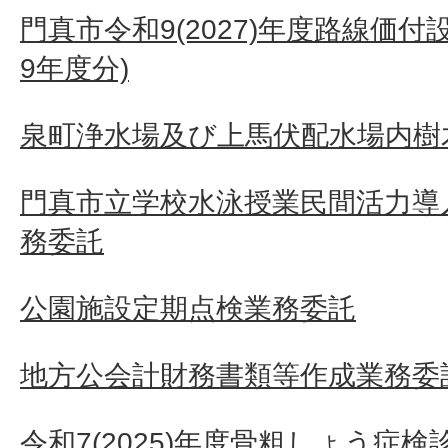
門真市令和9(2027)年度路線価付
9年度分)
泉町浄水場及び上馬伏配水場内樹
門真市立学校水泳授業民間活力導
務委託
公園施設定期点検業務委託
地方公会計財務書類等作成業務委
令和7(2025)年度骨粗しょう症