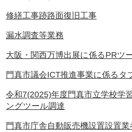
修繕工事跡路面復旧工事
漏水調査等業務
大阪・関西万博出展に係るPRツ
門真市議会ICT推進事業に係るタ
令和7(2025)年度門真市立学校
ングツール調達
門真市庁舎自動販売機設置設置業者