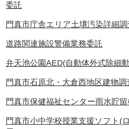
委託
門真市庁舎エリア土壌汚染詳細調
道路関連施設警備業務委託
弁天池公園AED(自動体外式除細
門真市石原北・大倉西地区建物調査
門真市保健福祉センター雨水貯留
門真市小中学校授業支援ソフト(