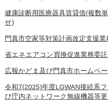
健康診断用医療器具賃貸借(複数単
せ)
門真市空家等対策計画改定支援業
省エネエアコン買換促進業務委託
広報かどま及び門真市ホームペー
令和7(2025)年度LGWAN接続
び庁内ネットワーク無線機器等更