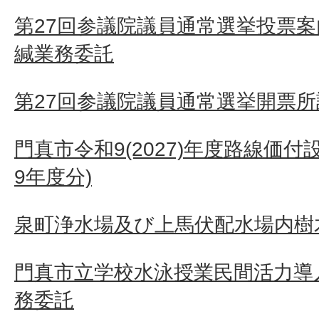
第27回参議院議員通常選挙投票
緘業務委託
第27回参議院議員通常選挙開票
門真市令和9(2027)年度路線価付
9年度分)
泉町浄水場及び上馬伏配水場内樹
門真市立学校水泳授業民間活力導
務委託