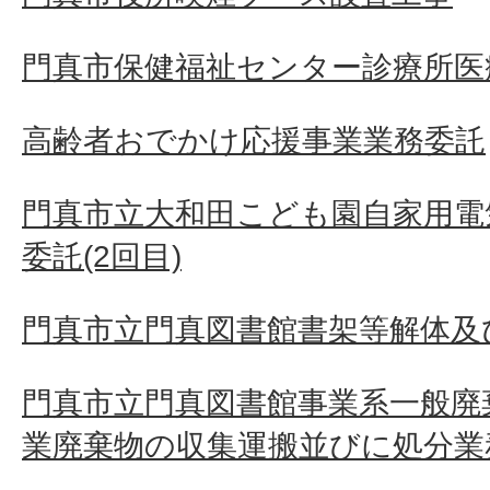
門真市保健福祉センター診療所医療
高齢者おでかけ応援事業業務委託
門真市立大和田こども園自家用電
委託(2回目)
門真市立門真図書館書架等解体及
門真市立門真図書館事業系一般廃
業廃棄物の収集運搬並びに処分業