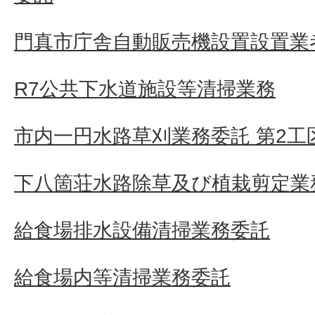
門真市庁舎自動販売機設置設置業者
R7公共下水道施設等清掃業務
市内一円水路草刈業務委託 第2工
下八箇荘水路除草及び植栽剪定業
給食場排水設備清掃業務委託
給食場内等清掃業務委託