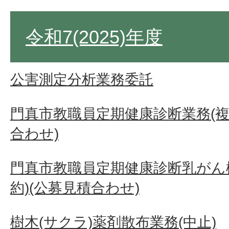
令和7(2025)年度
公害測定分析業務委託
門真市教職員定期健康診断業務(複
合わせ)
門真市教職員定期健康診断乳がん
約)(公募見積合わせ)
樹木(サクラ)薬剤散布業務(中止)