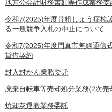
地方公会計財務書類等作成業務委
令和7(2025)年度骨粗しょう症
る一般競争入札の中止について
令和7(2025)年度門真市無線通
貸借契約
封入封かん業務委託
廃棄自転車等売却処分業務(2次売
焼却灰運搬業務委託