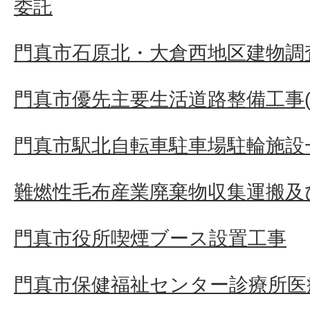
委託
門真市石原北・大倉西地区建物調査
門真市優先主要生活道路整備工事(そ
門真市駅北自転車駐車場駐輪施設
難燃性毛布産業廃棄物収集運搬及
門真市役所喫煙ブース設置工事
門真市保健福祉センター診療所医療