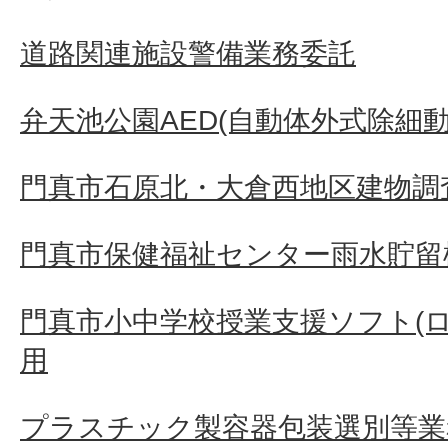
道路関連施設警備業務委託
弁天池公園AED(自動体外式除細
門真市石原北・大倉西地区建物調査
門真市保健福祉センター雨水貯留
門真市小中学校授業支援ソフト(
用
プラスチック製容器包装選別等業