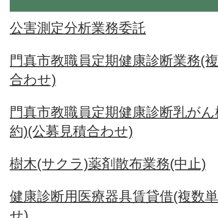
公害測定分析業務委託
門真市教職員定期健康診断業務(複
合わせ)
門真市教職員定期健康診断乳がん
約)(公募見積合わせ)
樹木(サクラ)薬剤散布業務(中止)
健康診断用医療器具賃貸借(複数単
せ)