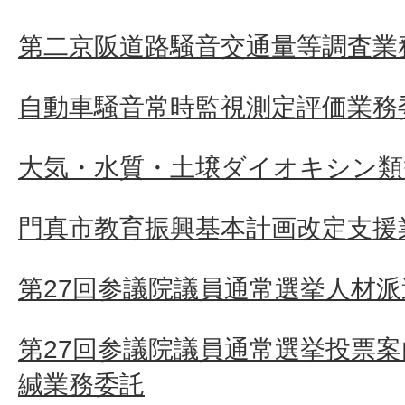
第二京阪道路騒音交通量等調査業
自動車騒音常時監視測定評価業務
大気・水質・土壌ダイオキシン類
門真市教育振興基本計画改定支援
第27回参議院議員通常選挙人材派
第27回参議院議員通常選挙投票
緘業務委託