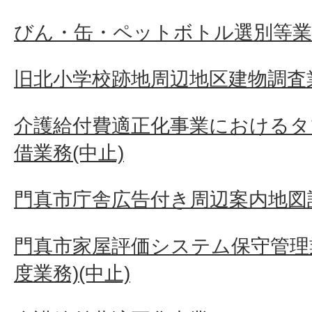
びん・缶・ペットボトル選別等業
旧北小学校跡地周辺地区建物調査
介護給付費適正化事業におけるタ
借業務(中止)
門真市庁舎広告付き周辺案内地図
門真市家屋評価システム保守管理業
度業務)(中止)