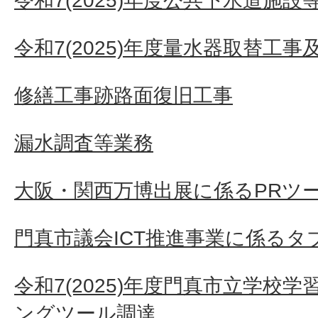
令和7(2025)年度公共下水道施設
令和7(2025)年度量水器取替工
修繕工事跡路面復旧工事
漏水調査等業務
大阪・関西万博出展に係るPRツ
門真市議会ICT推進事業に係るタ
令和7(2025)年度門真市立学校
ングツール調達