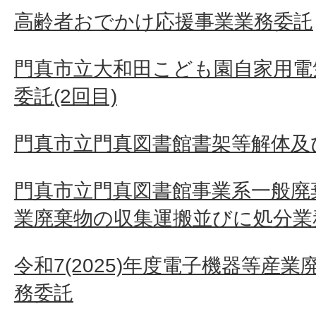
高齢者おでかけ応援事業業務委託
門真市立大和田こども園自家用電
委託(2回目)
門真市立門真図書館書架等解体及
門真市立門真図書館事業系一般廃
業廃棄物の収集運搬並びに処分業
令和7(2025)年度電子機器等産
務委託