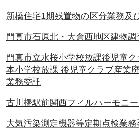
新橋住宅1期残置物の区分業務及
門真市石原北・大倉西地区建物調査
門真市立水桜小学校放課後児童ク
本小学校放課 後児童クラブ産業
業務委託
古川橋駅前関西フィルハーモニー
大気汚染測定機器等定期点検業務