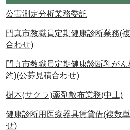
公害測定分析業務委託
門真市教職員定期健康診断業務(複
合わせ)
門真市教職員定期健康診断乳がん
約)(公募見積合わせ)
樹木(サクラ)薬剤散布業務(中止)
健康診断用医療器具賃貸借(複数単
せ)