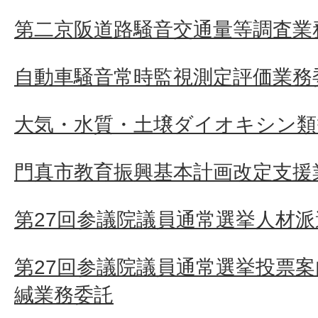
第二京阪道路騒音交通量等調査業
自動車騒音常時監視測定評価業務
大気・水質・土壌ダイオキシン類
門真市教育振興基本計画改定支援
第27回参議院議員通常選挙人材派
第27回参議院議員通常選挙投票
緘業務委託