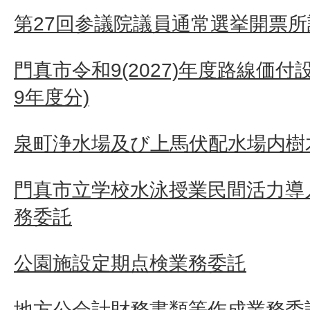
第27回参議院議員通常選挙開票
門真市令和9(2027)年度路線価付
9年度分)
泉町浄水場及び上馬伏配水場内樹
門真市立学校水泳授業民間活力導
務委託
公園施設定期点検業務委託
地方公会計財務書類等作成業務委