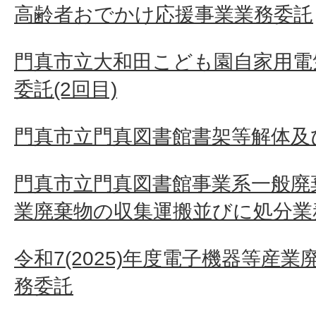
高齢者おでかけ応援事業業務委託
門真市立大和田こども園自家用電
委託(2回目)
門真市立門真図書館書架等解体及
門真市立門真図書館事業系一般廃
業廃棄物の収集運搬並びに処分業
令和7(2025)年度電子機器等産
務委託