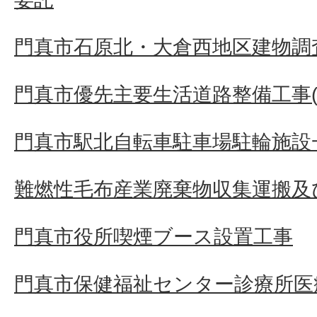
門真市石原北・大倉西地区建物調査
門真市優先主要生活道路整備工事(そ
門真市駅北自転車駐車場駐輪施設
難燃性毛布産業廃棄物収集運搬及
門真市役所喫煙ブース設置工事
門真市保健福祉センター診療所医療