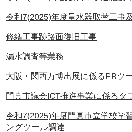
令和7(2025)年度量水器取替工
修繕工事跡路面復旧工事
漏水調査等業務
大阪・関西万博出展に係るPRツ
門真市議会ICT推進事業に係るタ
令和7(2025)年度門真市立学校
ングツール調達