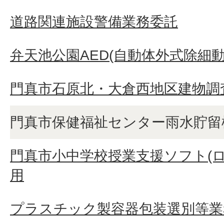
道路関連施設警備業務委託
弁天池公園AED(自動体外式除細
門真市石原北・大倉西地区建物調査
門真市保健福祉センター雨水貯留
門真市小中学校授業支援ソフト(
用
プラスチック製容器包装選別等業