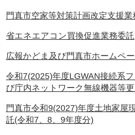
門真市空家等対策計画改定支援業
省エネエアコン買換促進業務委託
広報かどま及び門真市ホームペー
令和7(2025)年度LGWAN接続
び庁内ネットワーク無線機器等更
門真市令和9(2027)年度土地家
託(令和7、8、9年度分)