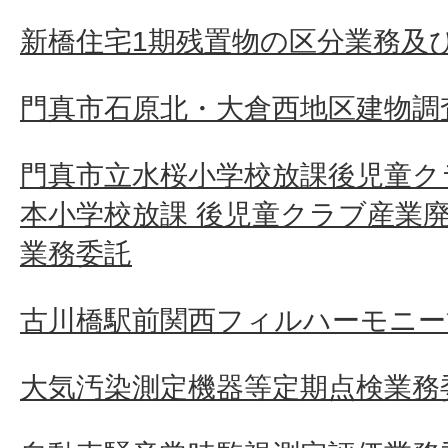
新橋住宅1期残置物の区分業務及
門真市石原北・大倉西地区建物調査
門真市立水桜小学校放課後児童ク
本小学校放課 後児童クラブ産業
業務委託
古川橋駅前関西フィルハーモニー
大気汚染測定機器等定期点検業務