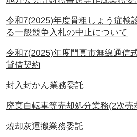
令和7(2025)年度骨粗しょう症
る一般競争入札の中止について
令和7(2025)年度門真市無線通
貸借契約
封入封かん業務委託
廃棄自転車等売却処分業務(2次売
焼却灰運搬業務委託