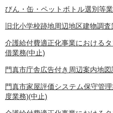
びん・缶・ペットボトル選別等業
旧北小学校跡地周辺地区建物調査
介護給付費適正化事業におけるタ
借業務(中止)
門真市庁舎広告付き周辺案内地図
門真市家屋評価システム保守管理業
度業務)(中止)