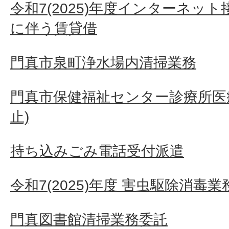
令和7(2025)年度インターネッ
に伴う賃貸借
門真市泉町浄水場内清掃業務
門真市保健福祉センター診療所医
止)
持ち込みごみ電話受付派遣
令和7(2025)年度 害虫駆除消毒
門真図書館清掃業務委託