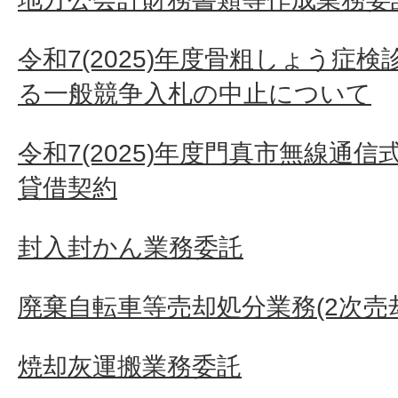
令和7(2025)年度骨粗しょう症
る一般競争入札の中止について
令和7(2025)年度門真市無線通
貸借契約
封入封かん業務委託
廃棄自転車等売却処分業務(2次売
焼却灰運搬業務委託