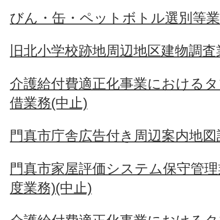
びん・缶・ペットボトル選別等業
旧北小学校跡地周辺地区建物調査
介護給付費適正化事業におけるタ
借業務(中止)
門真市庁舎広告付き周辺案内地図
門真市家屋評価システム保守管理業
度業務)(中止)