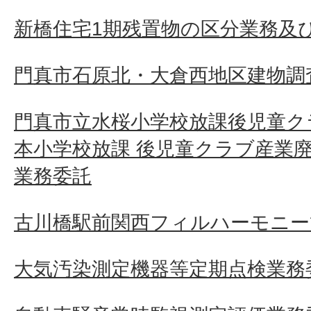
新橋住宅1期残置物の区分業務及
門真市石原北・大倉西地区建物調査
門真市立水桜小学校放課後児童ク
本小学校放課 後児童クラブ産業
業務委託
古川橋駅前関西フィルハーモニー
大気汚染測定機器等定期点検業務