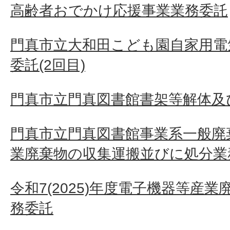
高齢者おでかけ応援事業業務委託
門真市立大和田こども園自家用電
委託(2回目)
門真市立門真図書館書架等解体及
門真市立門真図書館事業系一般廃
業廃棄物の収集運搬並びに処分業
令和7(2025)年度電子機器等産
務委託