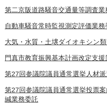
第二京阪道路騒音交通量等調査業
自動車騒音常時監視測定評価業務
大気・水質・土壌ダイオキシン類
門真市教育振興基本計画改定支援
第27回参議院議員通常選挙人材派
第27回参議院議員通常選挙投票
緘業務委託