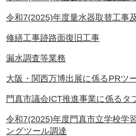
令和7(2025)年度量水器取替工
修繕工事跡路面復旧工事
漏水調査等業務
大阪・関西万博出展に係るPRツ
門真市議会ICT推進事業に係るタ
令和7(2025)年度門真市立学校
ングツール調達