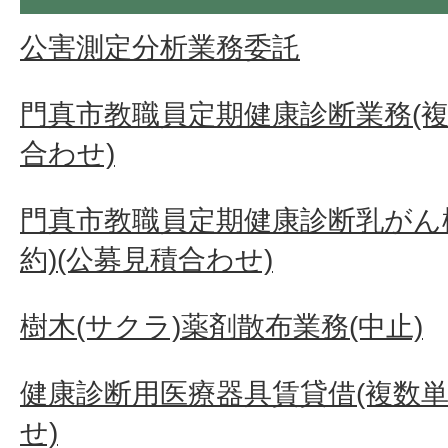
公害測定分析業務委託
門真市教職員定期健康診断業務(複
合わせ)
門真市教職員定期健康診断乳がん
約)(公募見積合わせ)
樹木(サクラ)薬剤散布業務(中止)
健康診断用医療器具賃貸借(複数単
せ)