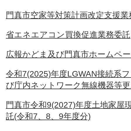
門真市空家等対策計画改定支援業
省エネエアコン買換促進業務委託
広報かどま及び門真市ホームペー
令和7(2025)年度LGWAN接続
び庁内ネットワーク無線機器等更
門真市令和9(2027)年度土地家
託(令和7、8、9年度分)