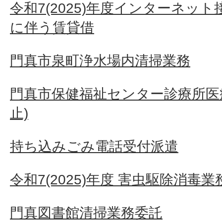
令和7(2025)年度インターネッ
に伴う賃貸借
門真市泉町浄水場内清掃業務
門真市保健福祉センター診療所医
止)
持ち込みごみ電話受付派遣
令和7(2025)年度 害虫駆除消毒
門真図書館清掃業務委託