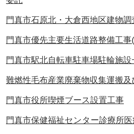
門真市石原北・大倉西地区建物調査
門真市優先主要生活道路整備工事(そ
門真市駅北自転車駐車場駐輪施設
難燃性毛布産業廃棄物収集運搬及
門真市役所喫煙ブース設置工事
門真市保健福祉センター診療所医療