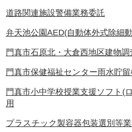
道路関連施設警備業務委託
弁天池公園AED(自動体外式除細
門真市石原北・大倉西地区建物調査
門真市保健福祉センター雨水貯留
門真市小中学校授業支援ソフト(
用
プラスチック製容器包装選別等業