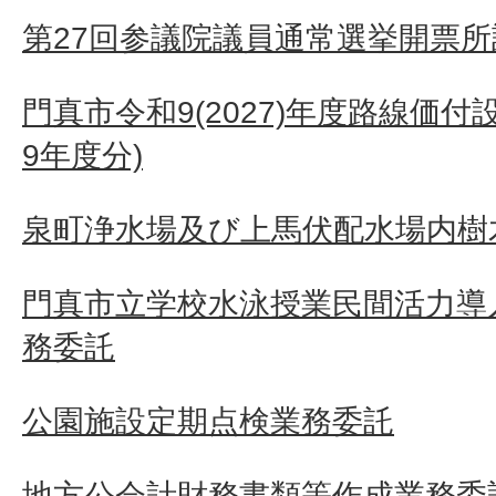
第27回参議院議員通常選挙開票
門真市令和9(2027)年度路線価付
9年度分)
泉町浄水場及び上馬伏配水場内樹
門真市立学校水泳授業民間活力導
務委託
公園施設定期点検業務委託
地方公会計財務書類等作成業務委