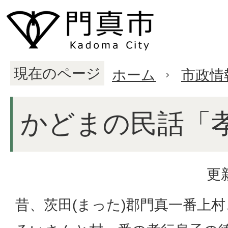
現在のページ
ホーム
市政情
かどまの民話「
更
昔、茨田(まった)郡門真一番上