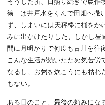
そうした折、日照り続きで農作
徳一は井戸水をくんで田畑へ撒
ず、しまいには天秤棒に桶をか
みに出かけたりした。しかし昼
間に月明かりで何度も古川を往
こんな生活が続いたため気苦労
なるし、お粥を炊こうにも枯れ
もない。
ある日のこと、最後の頼みにな