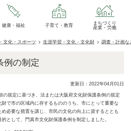
まちづくり
健康・福祉
子育て・教育
産業・労働
・文化・スポーツ
生涯学習・文化・文化財
調査・計画な
条例の制定
更新日：2022年04月01日
2項の規定に基づき、法または大阪府文化財保護条例の規定
化財で市の区域内に存するもののうち、市にとって重要な
ため必要な措置を講じ、市民の文化の向上に資するととも
目的として、門真市文化財保護条例を制定しました。