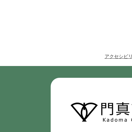
アクセシビ
門
真
市
Kadoma