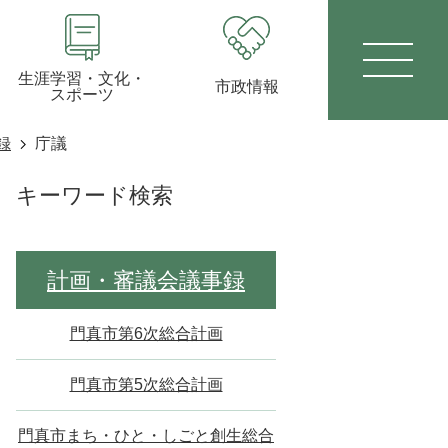
生涯学習・文化・
市政情報
スポーツ
録
庁議
キーワード検索
計画・審議会議事録
門真市第6次総合計画
門真市第5次総合計画
門真市まち・ひと・しごと創生総合