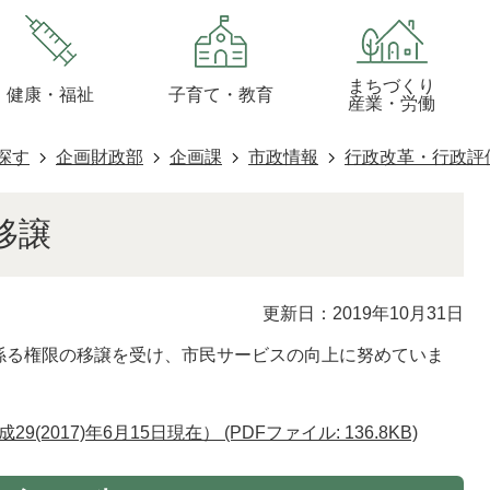
まちづくり
健康・福祉
子育て・教育
産業・労働
探す
企画財政部
企画課
市政情報
行政改革・行政評
移譲
更新日：2019年10月31日
係る権限の移譲を受け、市民サービスの向上に努めていま
2017)年6月15日現在） (PDFファイル: 136.8KB)