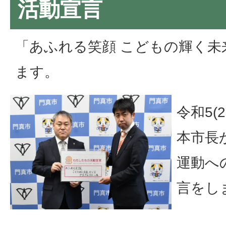
活動宣言
「あふれる笑顔 こどもの輝く未
ます。
令和5(
本市長
運動へ
言をし